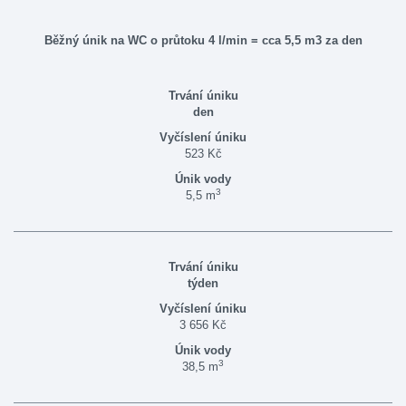
Běžný únik na WC o průtoku 4 l/min = cca 5,5 m3 za den
den
523 Kč
3
5,5 m
týden
3 656 Kč
3
38,5 m