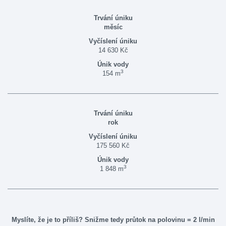
měsíc
14 630 Kč
3
154 m
rok
175 560 Kč
3
1 848 m
Myslíte, že je to příliš? Snižme tedy průtok na polovinu = 2 l/min