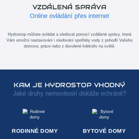
VZDÁLENÁ SPRÁVA
Online ovládání přes internet
Hydrostop můžete ovládat a sledovat pomocí vzdálené správy, která
Vám umožní nastavování i sledování spotřeby vody z pohodlí Vašeho
domova, práce nebo z dovolené kdekoliv na světě.
KAM JE HYDROSTOP VHODNÝ
Jaké druhy nemovitostí dokáže ochránit?
RODINNÉ DOMY
BYTOVÉ DOMY