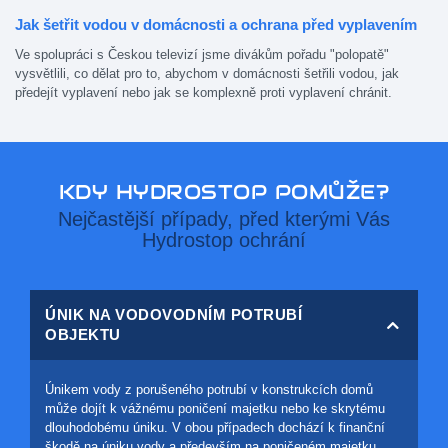
Jak šetřit vodou v domácnosti a ochrana před vyplavením
Ve spolupráci s Českou televizí jsme divákům pořadu "polopatě"
vysvětlili, co dělat pro to, abychom v domácnosti šetřili vodou, jak
předejít vyplavení nebo jak se komplexně proti vyplavení chránit.
KDY HYDROSTOP POMŮŽE?
Nejčastější případy, před kterými Vás
Hydrostop ochrání
ÚNIK NA VODOVODNÍM POTRUBÍ
OBJEKTU
Únikem vody z porušeného potrubí v konstrukcích domů
může dojít k vážnému poničení majetku nebo ke skrytému
dlouhodobému úniku. V obou případech dochází k finanční
škodě na úniku vody a především na poničeném majetku.