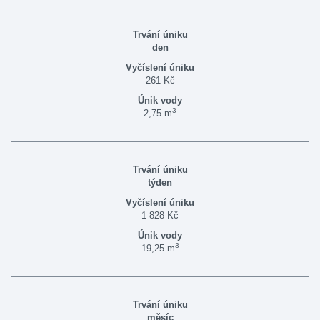
den
261 Kč
3
2,75 m
týden
1 828 Kč
3
19,25 m
měsíc