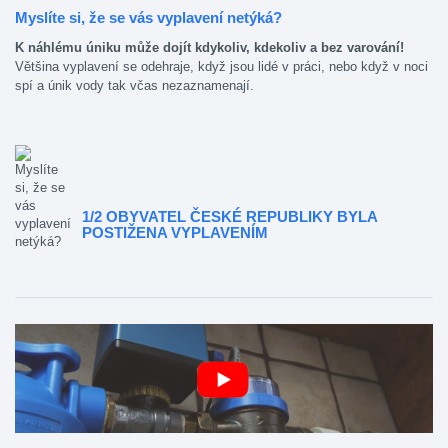
Myslíte si, že se vás vyplavení netýká?
K náhlému úniku může dojít kdykoliv, kdekoliv a bez varování!
Většina vyplavení se odehraje, když jsou lidé v práci, nebo když v noci
spí a únik vody tak včas nezaznamenají.
1/2 OBYVATEL ČESKÉ REPUBLIKY BYLA
POSTIŽENA VYPLAVENÍM