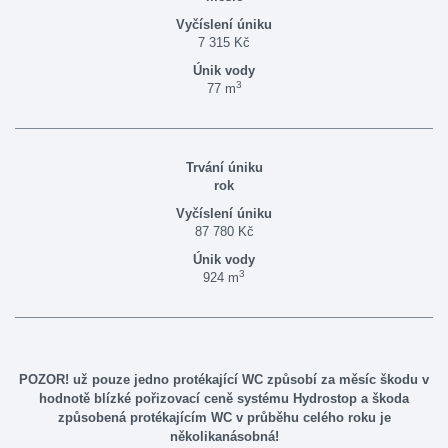
7 315 Kč
3
77 m
rok
87 780 Kč
3
924 m
POZOR! už pouze jedno protékající WC způsobí za měsíc škodu v
hodnotě blízké pořizovací ceně systému Hydrostop a škoda
způsobená protékajícím WC v průběhu celého roku je
několikanásobná!