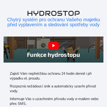
HYDROSTOP
Chytrý systém pro ochranu Vašeho majetku
před vyplavením a sledování spotřeby vody
Zajistí Vám nepřetržitou ochranu 24 hodin denně i při
výpadku el. proudu.
Rozpozná nežádoucí únik a automaticky uzavře přívod
vody.
Informuje Vás o uzavřeném přívodu vody e-mailem nebo
přes SMS.