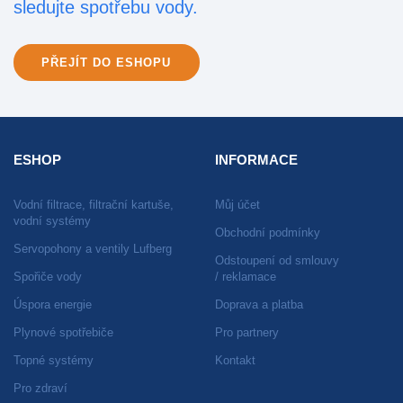
sledujte spotřebu vody.
PŘEJÍT DO ESHOPU
ESHOP
INFORMACE
Vodní filtrace, filtrační kartuše,
Můj účet
vodní systémy
Obchodní podmínky
Servopohony a ventily Lufberg
Odstoupení od smlouvy
Spořiče vody
/ reklamace
Úspora energie
Doprava a platba
Plynové spotřebiče
Pro partnery
Topné systémy
Kontakt
Pro zdraví