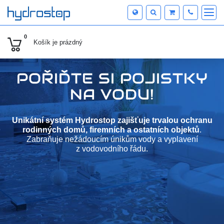
0
Košík je
prázdný
POŘIĎTE SI POJISTKY
NA VODU!
Unikátní systém Hydrostop zajišťuje trvalou ochranu
rodinných domů, firemních a ostatních objektů
.
Zabraňuje nežádoucím únikům vody a vyplavení
z vodovodního řádu.