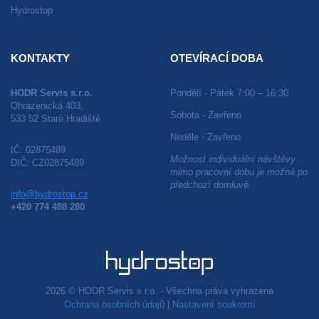
Hydrostop
KONTAKTY
OTEVÍRACÍ DOBA
HODR Servis s.r.o.
Pondělí - Pátek 7:00 – 16:30
Ohrazenická 403,
Sobota - Zavřeno
533 52 Staré Hradiště
Neděle - Zavřeno
IČ: 02875489
Možnost individuální návštěvy
DIČ: CZ02875489
mimo pracovní dobu je možná po
předchozí domluvě.
info@hydrostop.cz
+420 774 488 280
2026 © HODR Servis s.r.o. - Všechna práva vyhrazena
Ochrana osobních údajů
|
Nastavení soukromí