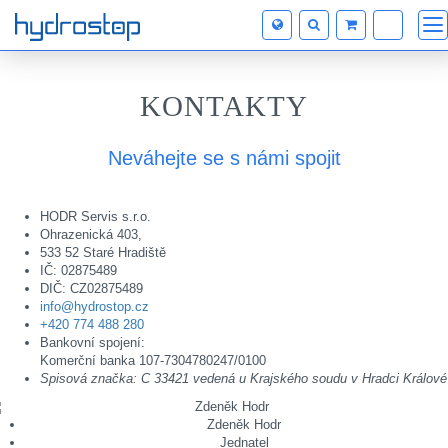
KONTAKTY
Neváhejte se s námi spojit
HODR Servis s.r.o.
Ohrazenická 403,
533 52 Staré Hradiště
IČ: 02875489
DIČ: CZ02875489
info@hydrostop.cz
+420 774 488 280
Bankovní spojení:
Komerční banka 107-7304780247/0100
Spisová značka: C 33421 vedená u Krajského soudu v Hradci Králové
Zdeněk Hodr
Jednatel