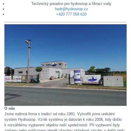
Technický poradce pro hydrostop a filtraci vody
hodr@hydrostop.cz
+420 777 058 610
O nás
Jsme rodinná firma s tradicí od roku 1991. Vytvořili jsme unikátní
systém Hydrostop. Vznik systému je datován k roku 2006, kdy došlo
k rozsáhlému vyplavení objektu naší společnosti. Při vyplavení byly
zničeny nebo poškozeny téměř všechny skladové zásoby a došlo tedy