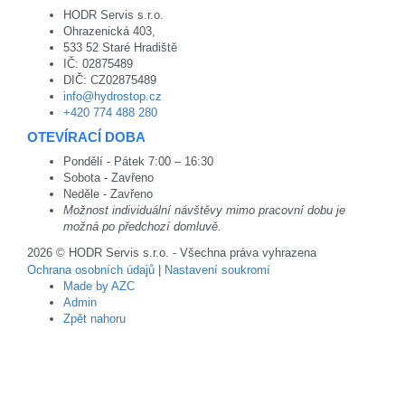
HODR Servis s.r.o.
Ohrazenická 403,
533 52 Staré Hradiště
IČ: 02875489
DIČ: CZ02875489
info@hydrostop.cz
+420 774 488 280
OTEVÍRACÍ DOBA
Pondělí - Pátek 7:00 – 16:30
Sobota - Zavřeno
Neděle - Zavřeno
Možnost individuální návštěvy mimo pracovní dobu je
možná po předchozí domluvě.
2026 © HODR Servis s.r.o. - Všechna práva vyhrazena
Ochrana osobních údajů
|
Nastavení soukromí
Made by AZC
Admin
Zpět nahoru