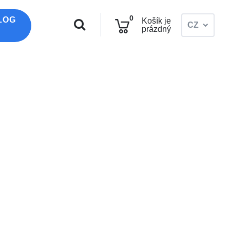
0
LOG
Košík je
CZ
prázdný