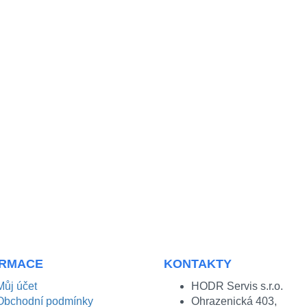
ORMACE
KONTAKTY
Můj účet
HODR Servis s.r.o.
Obchodní podmínky
Ohrazenická 403,