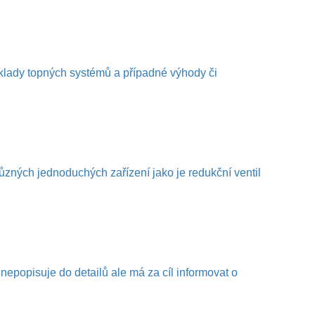
klady topných systémů a případné výhody či
ůzných jednoduchých zařízení jako je redukční ventil
epopisuje do detailů ale má za cíl informovat o