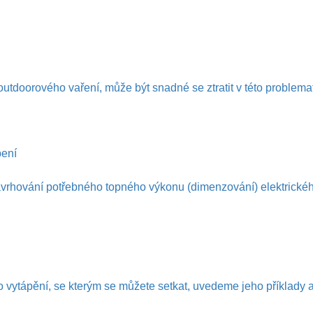
 outdoorového vaření, může být snadné se ztratit v této problem
pení
avrhování potřebného topného výkonu (dimenzování) elektrického
o vytápění, se kterým se můžete setkat, uvedeme jeho příklady 