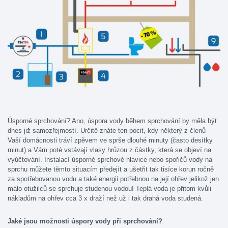
Úsporné sprchování? Ano, úspora vody během sprchování by měla být
dnes již samozřejmostí. Určitě znáte ten pocit, kdy některý z členů
Vaší domácnosti tráví zpěvem ve sprše dlouhé minuty (často desítky
minut) a Vám poté vstávají vlasy hrůzou z částky, která se objeví na
vyúčtování. Instalací úsporné sprchové hlavice nebo spořičů vody na
sprchu můžete těmto situacím předejít a ušetřit tak tisíce korun ročně
za spotřebovanou vodu a také energii potřebnou na její ohřev jelikož jen
málo otužilců se sprchuje studenou vodou! Teplá voda je přitom kvůli
nákladům na ohřev cca 3 x draží než už i tak drahá voda studená.
Jak
é jsou možnosti úspory vody při sprchování?