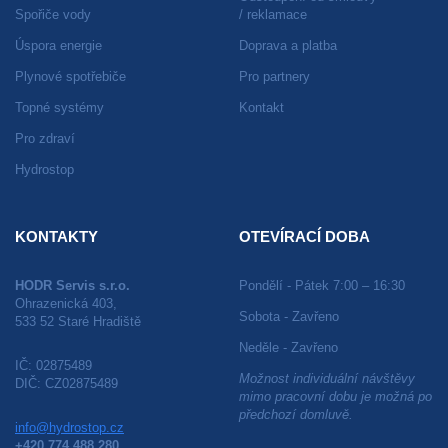
Spořiče vody
/ reklamace
Úspora energie
Doprava a platba
Plynové spotřebiče
Pro partnery
Topné systémy
Kontakt
Pro zdraví
Hydrostop
KONTAKTY
OTEVÍRACÍ DOBA
HODR Servis s.r.o.
Pondělí - Pátek 7:00 – 16:30
Ohrazenická 403,
Sobota - Zavřeno
533 52 Staré Hradiště
Neděle - Zavřeno
IČ: 02875489
Možnost individuální návštěvy
DIČ: CZ02875489
mimo pracovní dobu je možná po
předchozí domluvě.
info@hydrostop.cz
+420 774 488 280