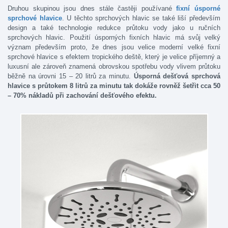
Druhou skupinou jsou dnes stále častěji používané
fixní úsporné
sprchové hlavice
. U těchto sprchových hlavic se také liší především
design a také technologie redukce průtoku vody jako u ručních
sprchových hlavic. Použití úsporných fixních hlavic má svůj velký
význam především proto, že dnes jsou velice moderní velké fixní
sprchové hlavice s efektem tropického deště, který je velice příjemný a
luxusní ale zároveň znamená obrovskou spotřebu vody vlivem průtoku
běžně na úrovni 15 – 20 litrů za minutu.
Úsporná dešťová sprchová
hlavice s průtokem 8 litrů za minutu tak dokáže rovněž šetřit cca 50
– 70% nákladů při zachování dešťového efektu.