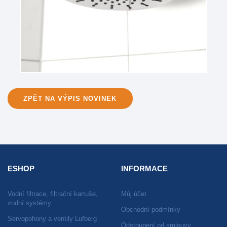
ZPĚT NA VÝPIS NOVINEK
ESHOP
INFORMACE
Vodní filtrace, filtrační kartuše,
Můj účet
vodní systémy
Obchodní podmínky
Servopohony a ventily Lufberg
Odstoupení od smlouvy