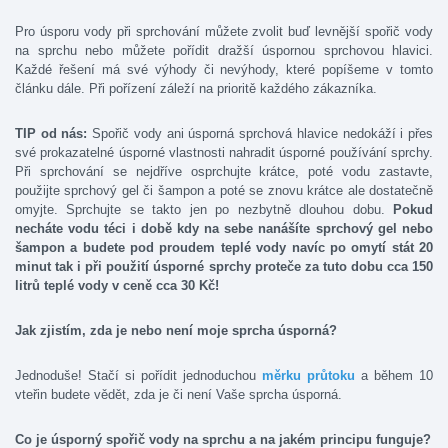
Pro úsporu vody při sprchování můžete zvolit buď levnější spořič vody
na sprchu nebo můžete pořídit dražší úspornou sprchovou hlavici.
Každé řešení má své výhody či nevýhody, které popíšeme v tomto
článku dále. Při pořízení záleží na prioritě každého zákazníka.
TIP od nás:
Spořič vody ani úsporná sprchová hlavice nedokáží i přes
své prokazatelné úsporné vlastnosti nahradit úsporné používání sprchy.
Při sprchování se nejdříve osprchujte krátce, poté vodu zastavte,
použijte sprchový gel či šampon a poté se znovu krátce ale dostatečně
omyjte. Sprchujte se takto jen po nezbytně dlouhou dobu.
Pokud
necháte vodu téci i době kdy na sebe nanášíte sprchový gel nebo
šampon a budete pod proudem teplé vody navíc po omytí stát 20
minut tak i při použití úsporné sprchy proteče za tuto dobu cca 150
litrů teplé vody v ceně cca 30 Kč!
Jak zjistím, zda je nebo není moje sprcha úsporná?
Jednoduše! Stačí si pořídit jednoduchou
měrku průtoku
a během 10
vteřin budete vědět, zda je či není Vaše sprcha úsporná.
Co je úsporný spořič vody na sprchu a na jakém pr
incipu funguje?