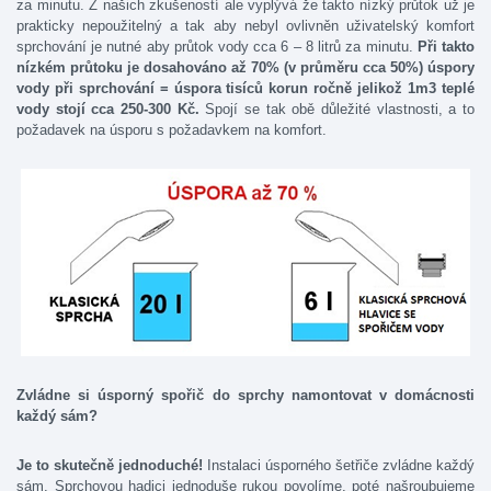
za minutu. Z našich zkušeností ale vyplývá že takto nízký průtok už je
prakticky nepoužitelný a tak aby nebyl ovlivněn uživatelský komfort
sprchování je nutné aby průtok vody cca 6 – 8 litrů za minutu.
Při takto
nízkém průtoku je dosahováno až 70% (v průměru cca 50%) úspory
vody při sprchování = úspora tisíců korun ročně jelikož 1m3 teplé
vody stojí cca 250-300 Kč.
Spojí se tak obě důležité vlastnosti, a to
požadavek na úsporu s požadavkem na komfort.
Zvládne si úsporný spořič do sprchy namontovat v domácnosti
každý sám?
Je to
skutečně jednoduché!
Instalaci úsporného šetřiče zvládne každý
sám. Sprchovou hadici jednoduše rukou povolíme, poté našroubujeme