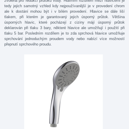
zvolená pro redukci průtoku vody. Hlavním rozdílem mezi hlavicemi je
tedy jejich samotný vzhled kdy nejpoužívanější je v provedení chrom
ale k dostání mohou být i v bílém provedení. Hlavice se dále liší
tlakem, při kterém je garantovaný jejich úsporný průtok. Většina
úsporných hlavic, které pocházejí z ciziny májí úsporný průtok
deklarován při tlaku 3 bary, některé hlavice ale umožňují i použití při
tlaku 5 bar. Posledním rozdílem je to zda sprchová hlavice umožňuje
sprchování jednoduchým proudem vody nebo nabízí více možností
přepnutí sprchového proudu.