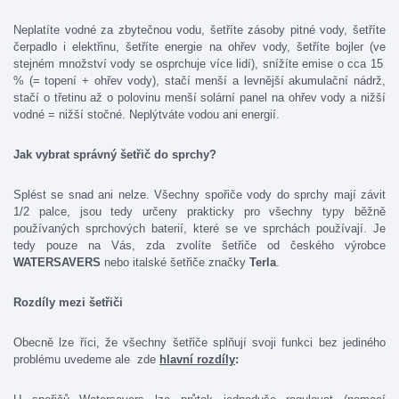
Neplatíte vodné za zbytečnou vodu, šetříte zásoby pitné vody, šetříte
čerpadlo i elektřinu, šetříte energie na ohřev vody, šetříte bojler (ve
stejném množství vody se osprchuje více lidí), snížíte emise o cca 15
% (= topení + ohřev vody), stačí menší a levnější akumulační nádrž,
stačí o třetinu až o polovinu menší solární panel na ohřev vody a nižší
vodné = nižší stočné. Neplýtváte vodou ani energií.
Jak vybrat správný šetřič do sprchy?
Splést se snad ani nelze. Všechny spořiče vody do sprchy mají závit
1/2 palce, jsou tedy určeny prakticky pro všechny typy běžně
používaných sprchových baterií, které se ve sprchách používají. Je
tedy pouze na Vás, zda zvolíte šetřiče od českého výrobce
WATERSAVERS
nebo italské šetřiče značky
Terla
.
Rozdíly mezi šetřiči
Obecně lze říci, že všechny šetřiče splňují svoji funkci bez jediného
problému uvedeme ale zde
hlavní rozdíly
: