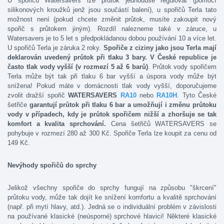
U spořičů Watersavers lze průtok jednoduše regulovat (pomocí
silikonových kroužků jenž jsou součástí balení), u spořičů Terla tato
možnost není (pokud chcete změnit průtok, musíte zakoupit nový
spořič s průtokem jiným). Rozdíl nalezneme také v záruce, u
Watersavers je to 5 let s předpokládanou dobou používání 10 a více let.
U spořičů Terla je záruka 2 roky.
Spořiče
z ciziny jako jsou Terla mají
deklarován uvedený průtok při tlaku 3 bary. V České republice je
často tlak vody vyšší (v rozmezí 5 až 6 barů)
. Průtok vody spořičem
Terla může být tak při tlaku 6 bar vyšší a úspora vody může být
snížena! Pokud máte v domácnosti tlak vody vyšší, doporučujeme
zvolit dražší spořič
WATERSAVERS
RA10
nebo
RA10H
. Tyto České
šetřiče
garantují průtok při tlaku 6 bar a umožňují i změnu průtoku
vody v případech, kdy je průtok
spořičem nižší a zhoršuje se tak
komfort a kvalita sprchování.
Cena šetřičů WATERSAVERS se
pohybuje v rozmezí 280 až 300 Kč. Spořiče Terla lze koupit za cenu od
149 Kč.
Nevýhody
spořičů do sprchy
Jelikož všechny spořiče do sprchy fungují na způsobu "škrcení"
průtoku vody, může tak dojít ke snížení komfortu a kvalitě sprchování
(např. při mytí hlavy, atd.). Jedná se o individuální problém v závislosti
na používané klasické (neúsporné) sprchové hlavici! Některé klasické