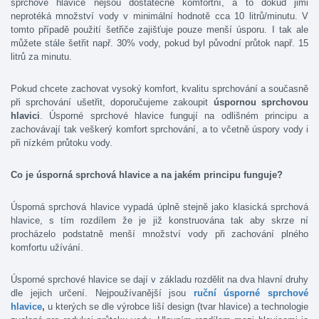
sprchové hlavice nejsou dostatečně komfortní, a to dokud jimi
neprotéká množství vody v minimální hodnotě cca 10 litrů/minutu. V
tomto případě použití šetřiče zajišťuje pouze menší úsporu. I tak ale
můžete stále šetřit např. 30% vody, pokud byl původní průtok např. 15
litrů za minutu.
Pokud chcete zachovat vysoký komfort, kvalitu sprchování a současně
při sprchování ušetřit, doporučujeme zakoupit
úspornou sprc
hovou
hlavici
. Úsporné sprchové hlavice fungují na odlišném principu a
zachovávají tak veškerý komfort sprchování, a to včetně úspory vody i
při nízkém průtoku vody.
Co je úsporná sprchová hlavice a na jakém pr
incipu funguje?
Úsporná sprchová hlavice vypadá úplně stejně jako klasická sprchová
hlavice, s tím rozdílem že je již konstruována tak aby skrze ní
procházelo podstatně menší množství vody při zachování plného
komfortu užívání.
Úsporné sprchové hlavice se dají v základu rozdělit na dva hlavní druhy
dle jejich určení. Nejpoužívanější jsou
ruční úsporné sprchové
hlavice
,
u kterých se dle výrobce liší design (tvar hlavice) a technologie