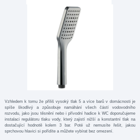
Vzhledem k tomu že příliš vysoký tlak 5 a více barů v domácnosti je
spíše škodlivý a způsobuje namáhání všech částí vodovodního
rozvodu, jako jsou těsnění nebo i přívodní hadice k WC doporučujeme
instalaci regulátoru tlaku vody, který zajistí nižší a konstantní tlak na
dostačující hodnotě kolem 3 bar. Poté už nemusíte řešit, jakou
sprchovou hlavici si pořídíte a můžete vybírat bez omezení.