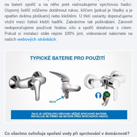
na baterii spořič a na něho poté našroubujeme sprchovou hadici.
Úsporný šetřič můžeme dotáhnout rukou, klíčem (pokud je hladký a je
opatřen dvěma ploškami) nebo kleštěmi. U třetí varianty doporučujeme
vložit mezi čelisti kleští hadřík. Zabráníme tak poškrábání. Zároveň
nedoporučujeme používat hrubou sílu a spořič dotahovat s citem.
Pokud si instalací stále nejste 100% jisti, videonávod naleznete na
našich
webových stránkách
.
Co všechno ovlivňuje spoření vody při sprchování v domácnosti?