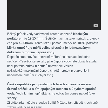
Běžný průtok vody vodovodní baterie osazené
klasickým
perlátorem je 12-15l/min. Š
etřičě
mají nastaven průtok z výroby
cca
jen 4 - 6l/min.
Tento rozdíl pomocí měrky na
100% poznáte.
Měrka umožňuje měřit velice přesně a je jednoznačným
důkazem o možné úspoře vody.
Doporčujeme provést kontrolní měření po instalaci každého
šetřiče. Přesvědčíte se tak, jaké úspory vody jste dosáhli a zda
není potřeba průtok u šetřičů upravit dle Vašich
požadavků (maximální úspora či větší průtok pro zrychlení
napouštění hrnců v kuchyni atd.).
Česká republika je v posledních letech sužována nízkou
úrovní srážek, a s tím spojeným suchem a úbytkem spodní
vody.
Voda k nám nepřitéká, jsme odkázáni pouze na dešťové
srážky.
Zjistěte zda můžete s vodou šetřit! Můžete tak přispět k ochraně
zdrojů vody v naší zemi!