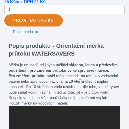
25 Kč
bez DPH 21 Kč
PŘIDAT
DO KOŠÍKU
Popis produktu
Popis produktu - Orientační měrka
průtoku WATERSAVERS
Měrka je na rozdíl od jiných měřidel
skladná, levná a především
použitená i pro změření průtoku velké sprchové hlavice.
Pro změření průtoku stačí
měrku nasadit na ramínko vodovodní
baterie nebo sprchovou hlavici a na
10 vteřin
otevřít naplno
kohoutek. Po 10 vteřínách vodu uzavřete a dle toho, k jaké rysce
bude sahat vodní hladina, ihned uvidíte, jaký je průtok vody.
Respektive zda se Vám použití úsporných perlátorů vyplatí.
Použití měrky na vodovodní baterii: