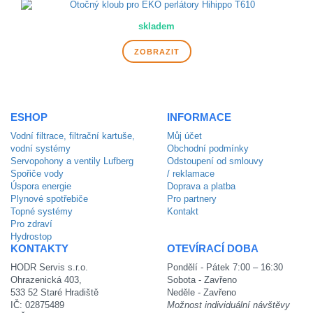
skladem
ZOBRAZIT
ESHOP
INFORMACE
Vodní filtrace, filtrační kartuše,
Můj účet
vodní systémy
Obchodní podmínky
Servopohony a ventily Lufberg
Odstoupení od smlouvy
Spořiče vody
/ reklamace
Úspora energie
Doprava a platba
Plynové spotřebiče
Pro partnery
Topné systémy
Kontakt
Pro zdraví
Hydrostop
KONTAKTY
OTEVÍRACÍ DOBA
HODR Servis s.r.o.
Pondělí - Pátek 7:00 – 16:30
Ohrazenická 403,
Sobota - Zavřeno
533 52 Staré Hradiště
Neděle - Zavřeno
IČ: 02875489
Možnost individuální návštěvy