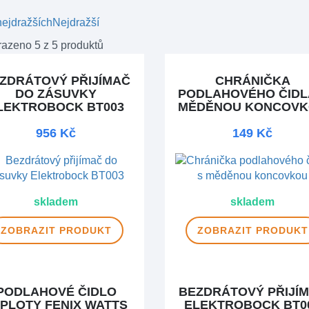
ejdražších
Nejdražší
azeno 5 z 5 produktů
ZDRÁTOVÝ PŘIJÍMAČ
CHRÁNIČKA
DO ZÁSUVKY
PODLAHOVÉHO ČIDL
LEKTROBOCK BT003
MĚDĚNOU KONCOV
956 Kč
149 Kč
skladem
skladem
ZOBRAZIT
PRODUKT
ZOBRAZIT
PRODUKT
PODLAHOVÉ ČIDLO
BEZDRÁTOVÝ PŘIJÍ
PLOTY FENIX WATTS
ELEKTROBOCK BT0