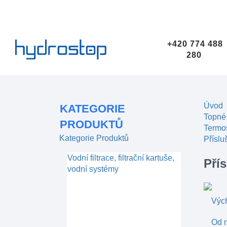
+420 774 488
280
Úvod
KATEGORIE
Topné
PRODUKTŮ
Termo
Kategorie Produktů
Příslu
Vodní filtrace, filtrační kartuše,
Přís
vodní systémy
Výc
Od n