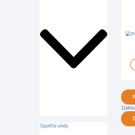
1
(aktu
Spořiče vody