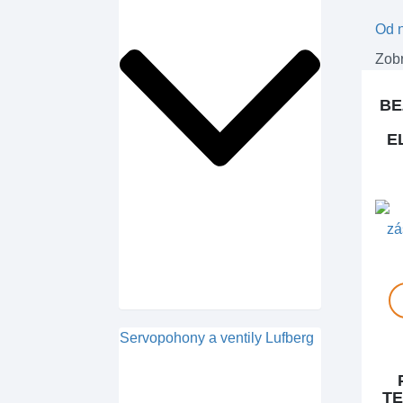
Od n
Zobr
BE
E
Servopohony a ventily Lufberg
TE