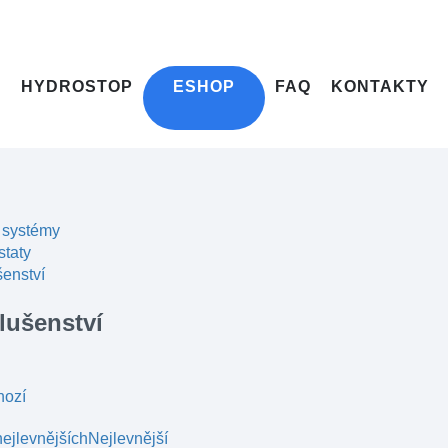
HYDROSTOP
ESHOP
FAQ
KONTAKTY
 systémy
staty
šenství
lušenství
hozí
ejlevnějších
Nejlevnější