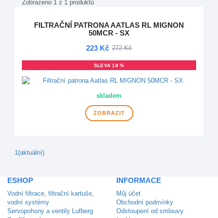
Zobrazeno 1 z 1 produktů
FILTRAČNÍ PATRONA AATLAS RL MIGNON
50MCR - SX
223 Kč
272 Kč
SLEVA 18 %
skladem
ZOBRAZIT
1
(aktuální)
ESHOP
INFORMACE
Vodní filtrace, filtrační kartuše,
Můj účet
vodní systémy
Obchodní podmínky
Servopohony a ventily Lufberg
Odstoupení od smlouvy