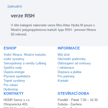
1
(aktuální)
verze RSH
V této kategorii naleznete verze filtru Atlas Hydra M pouze s
filtrační polypropylenovou kartuší typu RSH - jemnost filtrace
50 mikronů.
ESHOP
INFORMACE
Vodní filtrace, filtrační kartuše,
Můj účet
vodní systémy
Obchodní podmínky
Servopohony a ventily Lufberg
Odstoupení od smlouvy
Spořiče vody
/ reklamace
Úspora energie
Doprava a platba
Plynové spotřebiče
Pro partnery
Topné systémy
Kontakt
Pro zdraví
Hydrostop
KONTAKTY
OTEVÍRACÍ DOBA
HODR Servis s.r.o.
Pondělí - Pátek 7:00 – 16:30
Ohrazenická 403,
Sobota - Zavřeno