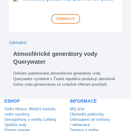
ZOBRAZIT
1
(aktuální)
Atmosférické generátory vody
Querywater
Unikátní patentované atmosférické generátory vody
Querywater vyrobené v České republice produkují absolutně
čistou vodu generovanou ze vzdušné vlhkosti prostředí.
ESHOP
INFORMACE
Vodní filtrace, filtrační kartuše,
Můj účet
vodní systémy
Obchodní podmínky
Servopohony a ventily Lufberg
Odstoupení od smlouvy
Spořiče vody
/ reklamace
Úspora energie
Doprava a platba