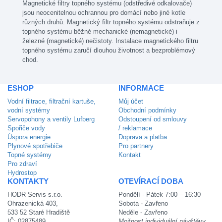
Magnetické filtry topného systému (odstředivé odkalovače)
jsou neocenitelnou ochrannou pro domácí nebo jiné kotle
různých druhů. Magnetický filtr topného systému odstraňuje z
topného systému běžné mechanické (nemagnetické) i
železné (magnetické) nečistoty. Instalace magnetického filtru
topného systému zaručí dlouhou životnost a bezproblémový
chod.
ESHOP
INFORMACE
Vodní filtrace, filtrační kartuše,
Můj účet
vodní systémy
Obchodní podmínky
Servopohony a ventily Lufberg
Odstoupení od smlouvy
Spořiče vody
/ reklamace
Úspora energie
Doprava a platba
Plynové spotřebiče
Pro partnery
Topné systémy
Kontakt
Pro zdraví
Hydrostop
KONTAKTY
OTEVÍRACÍ DOBA
HODR Servis s.r.o.
Pondělí - Pátek 7:00 – 16:30
Ohrazenická 403,
Sobota - Zavřeno
533 52 Staré Hradiště
Neděle - Zavřeno
IČ: 02875489
Možnost individuální návštěvy