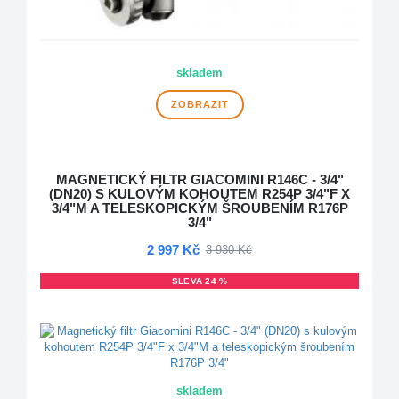
skladem
ZOBRAZIT
MAGNETICKÝ FILTR GIACOMINI R146C - 3/4"
(DN20) S KULOVÝM KOHOUTEM R254P 3/4"F X
3/4"M A TELESKOPICKÝM ŠROUBENÍM R176P
3/4"
2 997 Kč
3 930 Kč
SLEVA 24 %
DOPRAVA ZDARMA
skladem