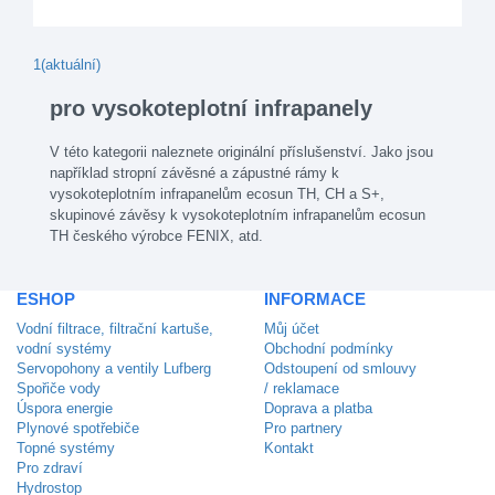
1
(aktuální)
pro vysokoteplotní infrapanely
V této kategorii naleznete originální příslušenství. Jako jsou
například stropní závěsné a zápustné rámy k
vysokoteplotním infrapanelům ecosun TH, CH a S+,
skupinové závěsy k vysokoteplotním infrapanelům ecosun
TH českého výrobce FENIX, atd.
ESHOP
INFORMACE
Vodní filtrace, filtrační kartuše,
Můj účet
vodní systémy
Obchodní podmínky
Servopohony a ventily Lufberg
Odstoupení od smlouvy
Spořiče vody
/ reklamace
Úspora energie
Doprava a platba
Plynové spotřebiče
Pro partnery
Topné systémy
Kontakt
Pro zdraví
Hydrostop