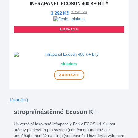
INFRAPANEL ECOSUN 400 K+ BÍLÝ
3 292 Kč
3 741 Kč
SLEVA 12 %
DOPRAVA ZDARMA
VÍCE VARIANT
skladem
ZOBRAZIT
1
(aktuální)
stropní/nástěnné Ecosun K+
Univerzální lakované infrapanely Fenix ECOSUN K+ jsou
určeny především pro svislou (nástěnnou) montáž ale
umožňují i montáž na strop (vodorovně). Rozměry a výkonem