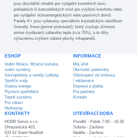
jsou obzvláště vhodné pro vytápění kostelních lavic,
pokladních či kancelářských míst pro zvýšení komfortu nebo
pro vytápění nízkoenergetických nebo pasivních domů.
Panely K+ jsou vybaveny speciálním krystalickým nástřikem
Gravelly Snow (jemné pískování), který zvyšuje účinnost
emise (vydávání) sálavého tepla (cca 75%), a to díky
výraznému zvýšení sálavé plochy infrapanelů.
ESHOP
INFORMACE
Vodní filtrace, filtrační kartuše,
Můj účet
vodní systémy
Obchodní podmínky
Servopohony a ventily Lufberg
Odstoupení od smlouvy
Spořiče vody
/ reklamace
Úspora energie
Doprava a platba
Plynové spotřebiče
Pro partnery
Topné systémy
Kontakt
Pro zdraví
Hydrostop
KONTAKTY
OTEVÍRACÍ DOBA
HODR Servis s.r.o.
Pondělí - Pátek 7:00 – 16:30
Ohrazenická 403,
Sobota - Zavřeno
533 52 Staré Hradiště
Neděle - Zavřeno