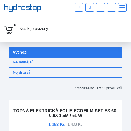
KATEGORIE PRODUKTŮ
0
Košík je
prázdný
ECOFILM SET 60W/M2
Výchozí
Nejlevnější
Nejdražší
Zobrazeno 9 z 9 produktů
TOPNÁ ELEKTRICKÁ FOLIE ECOFILM SET ES 60-
0,6X 1,5M / 51 W
1 193 Kč
1 403 Kč