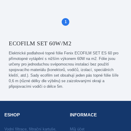
1
(aktuální)
ECOFILM SET 60W/M2
Elektrické podlahové topné fólie Fenix ECOFILM SET ES 60 pro
přímotopné vytápění s nižším výkonem 60W na m2. Fólie jsou
určeny pro jednoduchou svépomocnou instalaci bez použití
spojovacího materiálu (konektorů, vodičů, izolací, speciálních
kleští, atd.). Sady ecofilm set obsahují jeden pás topné fólie šíře
0,6 m (různé délky dle výběru) se zaizolovanými okraji a
připojovacími vodiči o délce 5m.
ESHOP
INFORMACE
Vodní filtrace, filtrační kartuše,
Můj účet