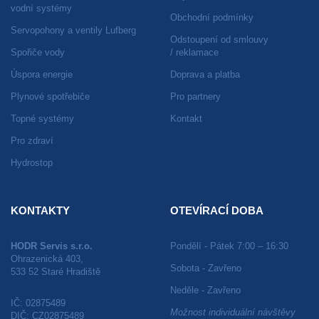
vodní systémy
Obchodní podmínky
Servopohony a ventily Lufberg
Odstoupení od smlouvy
Spořiče vody
/ reklamace
Úspora energie
Doprava a platba
Plynové spotřebiče
Pro partnery
Topné systémy
Kontakt
Pro zdraví
Hydrostop
KONTAKTY
OTEVÍRACÍ DOBA
HODR Servis s.r.o.
Pondělí - Pátek 7:00 – 16:30
Ohrazenická 403,
Sobota - Zavřeno
533 52 Staré Hradiště
Neděle - Zavřeno
IČ: 02875489
Možnost individuální návštěvy
DIČ: CZ02875489