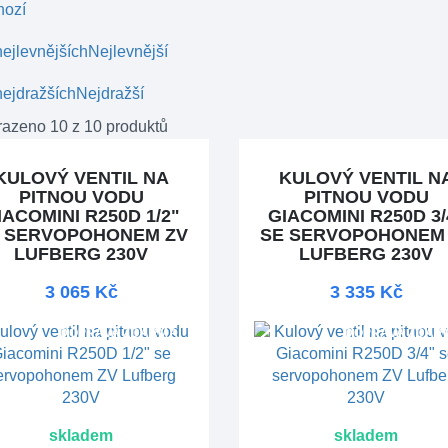
hozí
ejlevnějších
Nejlevnější
ejdražších
Nejdražší
azeno 10 z 10 produktů
KULOVÝ VENTIL NA
KULOVÝ VENTIL N
PITNOU VODU
PITNOU VODU
IACOMINI R250D 1/2"
GIACOMINI R250D 3/
 SERVOPOHONEM ZV
SE SERVOPOHONEM
LUFBERG 230V
LUFBERG 230V
3 065 Kč
3 335 Kč
DOPRAVA ZDARMA
DOPRAVA ZDAR
skladem
skladem