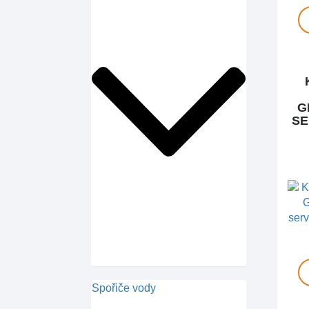
G
SE
Spořiče vody