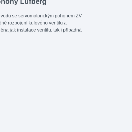
ohony Lufberg
nou vodu se servomotorickým pohonem ZV
né rozpojení kulového ventilu a
a jak instalace ventilu, tak i případná