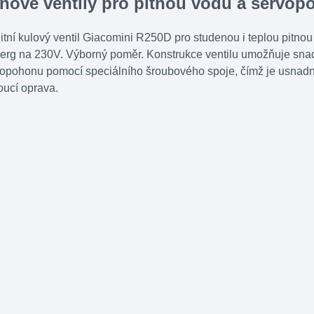
nové ventily pro pitnou vodu a servop
itní kulový ventil Giacomini R250D pro studenou i teplou pit
erg na 230V. Výborný poměr. Konstrukce ventilu umožňuje snad
opohonu pomocí speciálního šroubového spoje, čímž je usnadněn
ucí oprava.