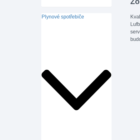
Zó
Plynové spotřebiče
Kval
Lufb
serv
budo