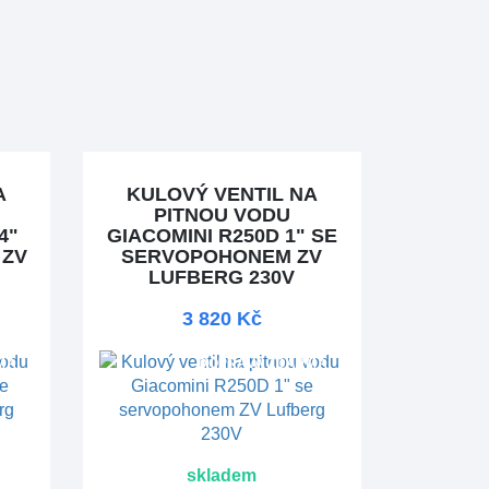
A
KULOVÝ VENTIL NA
PITNOU VODU
4"
GIACOMINI R250D 1" SE
 ZV
SERVOPOHONEM ZV
LUFBERG 230V
3 820 Kč
MA
DOPRAVA ZDARMA
skladem