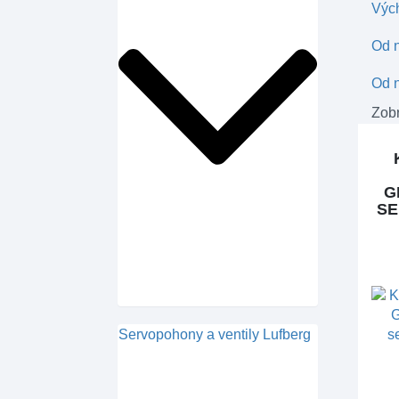
Výc
Od n
Od n
Zobr
G
SE
Servopohony a ventily Lufberg