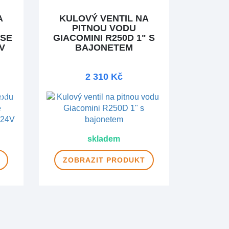
A
KULOVÝ VENTIL NA
PITNOU VODU
 SE
GIACOMINI R250D 1" S
V
BAJONETEM
2 310 Kč
MA
skladem
ZOBRAZIT
PRODUKT