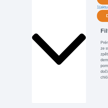
1
(aktu
Fi
Prém
ze s
zpět
demo
pomo
doči
chló