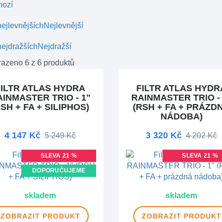
hozí
ejlevnějších
Nejlevnější
ejdražších
Nejdražší
azeno 6 z 6 produktů
FILTR ATLAS HYDRA
FILTR ATLAS HYDR
AINMASTER TRIO - 1"
RAINMASTER TRIO - 
RSH + FA + SILIPHOS)
(RSH + FA + PRÁZD
NÁDOBA)
4 147 Kč
3 320 Kč
5 249 Kč
4 202 Kč
SLEVA 21 %
SLEVA 21 %
DOPORUČUJEME
DOPRAVA ZDAR
DOPRAVA ZDARMA
skladem
skladem
ZOBRAZIT
PRODUKT
ZOBRAZIT
PRODUKT