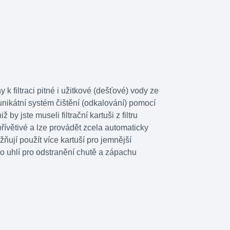
iltraci pitné i užitkové (dešťové) vody ze
e unikátní systém čištění (odkalování) pomocí
by jste museli filtrační kartuši z filtru
 přívětivé a lze provádět zcela automaticky
jí použít více kartuší pro jemnější
ho uhlí pro odstranění chutě a zápachu