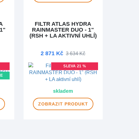
A
FILTR ATLAS HYDRA
1"
RAINMASTER DUO - 1"
(RSH + LA AKTIVNÍ UHLÍ)
2 871 Kč
3 634 Kč
SLEVA 21 %
ME
DOPRAVA ZDARMA
MA
skladem
ZOBRAZIT
PRODUKT