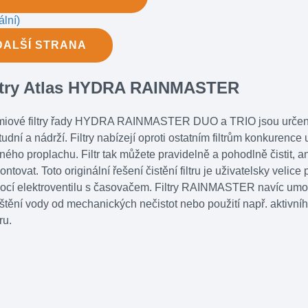
ální)
DALŠÍ
STRANA
ltry Atlas HYDRA RAINMASTER
iové filtry řady HYDRA RAINMASTER DUO a TRIO jsou určeny k f
tudní a nádrží. Filtry nabízejí oproti ostatním filtrům konkurenc
ného proplachu. Filtr tak můžete pravidelně a pohodlně čistit, aniž 
ntovat. Toto originální řešení čistění filtru je uživatelsky velice
cí elektroventilu s časovačem. Filtry RAINMASTER navíc umožňu
štění vody od mechanických nečistot nebo použití např. aktivní
ru.