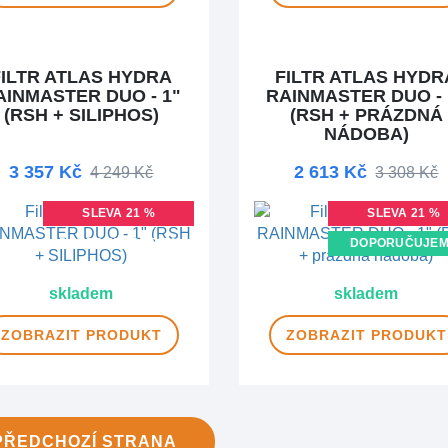
FILTR ATLAS HYDRA
FILTR ATLAS HYDR
AINMASTER DUO - 1"
RAINMASTER DUO - 
(RSH + SILIPHOS)
(RSH + PRÁZDNÁ
NÁDOBA)
3 357 Kč
2 613 Kč
4 249 Kč
3 308 Kč
SLEVA 21 %
SLEVA 21 %
DOPRAVA ZDARMA
DOPORUČUJE
DOPRAVA ZDAR
skladem
skladem
ZOBRAZIT
PRODUKT
ZOBRAZIT
PRODUKT
PŘEDCHOZÍ
STRANA