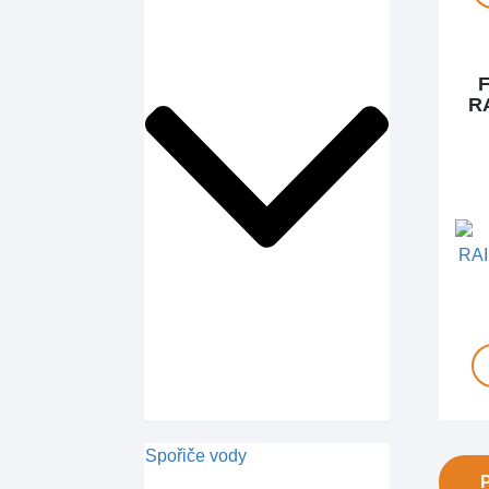
R
Spořiče vody