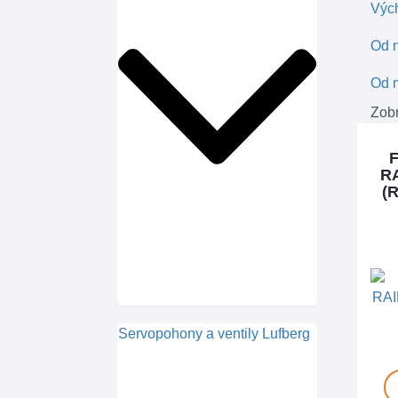
Výc
Od n
Od n
Zobr
R
(
Servopohony a ventily Lufberg