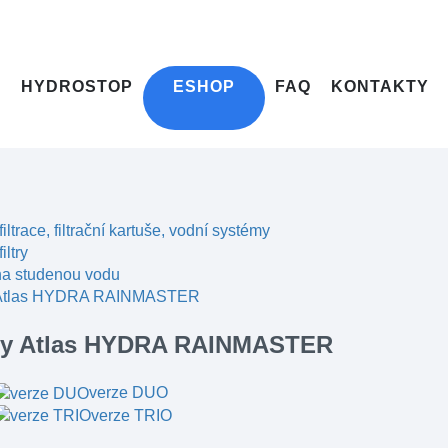
HYDROSTOP
ESHOP
FAQ
KONTAKTY
filtrace, filtrační kartuše, vodní systémy
iltry
 na studenou vodu
y Atlas HYDRA RAINMASTER
try Atlas HYDRA RAINMASTER
verze DUO
verze TRIO