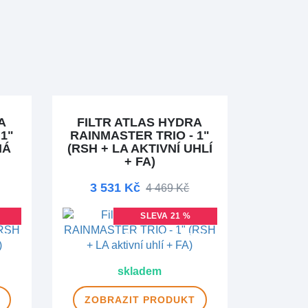
A
FILTR ATLAS HYDRA
1"
RAINMASTER TRIO - 1"
NÁ
(RSH + LA AKTIVNÍ UHLÍ
+ FA)
3 531 Kč
4 469 Kč
SLEVA 21 %
MA
DOPRAVA ZDARMA
skladem
ZOBRAZIT
PRODUKT