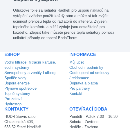
Odrazové folie za radiátor Radflek pro úsporu nákladů na
vytápění zvládne použít každý sám a může si tak zvýšit
účinnost přenosu tepla od radiátorů do interiéru. Zvýšení
tepelného komfortu a nižší výdaje jsou dosažitelné pro
každého. Zlepšit také můžete přenos tepla radiátory pomocí
unikátní přísady do topení EndoTherm.
ESHOP
INFORMACE
Vodní filtrace, filtrační kartuše,
Můj účet
vodní systémy
Obchodní podmínky
Servopohony a ventily Lufberg
Odstoupení od smlouvy
Spořiče vody
/ reklamace
Úspora energie
Doprava a platba
Plynové spotřebiče
Pro partnery
Topné systémy
Kontakt
Pro zdraví
Hydrostop
KONTAKTY
OTEVÍRACÍ DOBA
HODR Servis s.r.o.
Pondělí - Pátek 7:00 – 16:30
Ohrazenická 403,
Sobota - Zavřeno
533 52 Staré Hradiště
Neděle - Zavřeno