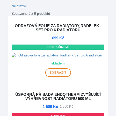
Nejdražší
Zobrazeno 9 z 9 produktů
ODRAZOVÁ FOLIE ZA RADIATORY RADFLEK -
SET PRO 6 RADIÁTORŮ
699 Kč
DOPORUČUJEME
skladem
ZOBRAZIT
ÚSPORNÁ PŘÍSADA ENDOTHERM ZVYŠUJÍCÍ
VÝHŘEVNOST RADIÁTORU 500 ML
1 509 Kč
1 590 Kč
SLEVA 5 %