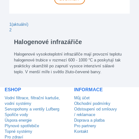
1
(aktuální)
2
Halogenové infrazářiče
Halogenové vysokoteplotní infrazářiče mají provozní teplotu
halogenové trubice v rozmezí 600 - 1000 °C a poskytují tak
prakticky okamžitě po zapnutí vysoce intenzivní sálavé
teplo. V menší míře i světlo žluto-červené barvy.
ESHOP
INFORMACE
Vodní filtrace, filtrační kartuše,
Můj účet
vodní systémy
Obchodní podmínky
Servopohony a ventily Lufberg
Odstoupení od smlouvy
Spořiče vody
/ reklamace
Úspora energie
Doprava a platba
Plynové spotřebiče
Pro partnery
Topné systémy
Kontakt
Pro zdraví