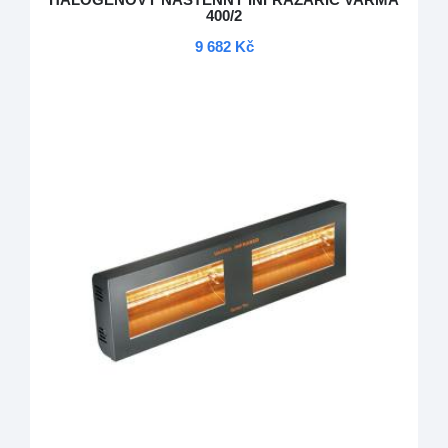
HALOGENOVÝ NÁSTĚNNÝ INFRAZÁŘIČ VARMA
400/2
9 682 Kč
DOPRAVA ZDARMA