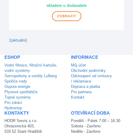
skladem u dodavatele
ZOBRAZIT
1
(aktuální)
ESHOP
INFORMACE
Vodní filtrace, filtrační kartuše,
Můj účet
vodní systémy
Obchodní podmínky
Servopohony a ventily Lufberg
Odstoupení od smlouvy
Spořiče vody
/ reklamace
Úspora energie
Doprava a platba
Plynové spotřebiče
Pro partnery
Topné systémy
Kontakt
Pro zdraví
Hydrostop
KONTAKTY
OTEVÍRACÍ DOBA
HODR Servis s.r.o.
Pondělí - Pátek 7:00 – 16:30
Ohrazenická 403,
Sobota - Zavřeno
533 52 Staré Hradiště
Neděle - Zavřeno