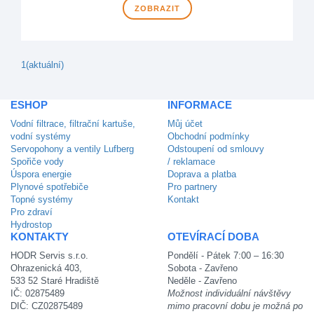
ZOBRAZIT
1
(aktuální)
ESHOP
INFORMACE
Vodní filtrace, filtrační kartuše,
Můj účet
vodní systémy
Obchodní podmínky
Servopohony a ventily Lufberg
Odstoupení od smlouvy
Spořiče vody
/ reklamace
Úspora energie
Doprava a platba
Plynové spotřebiče
Pro partnery
Topné systémy
Kontakt
Pro zdraví
Hydrostop
KONTAKTY
OTEVÍRACÍ DOBA
HODR Servis s.r.o.
Pondělí - Pátek 7:00 – 16:30
Ohrazenická 403,
Sobota - Zavřeno
533 52 Staré Hradiště
Neděle - Zavřeno
IČ: 02875489
Možnost individuální návštěvy
DIČ: CZ02875489
mimo pracovní dobu je možná po