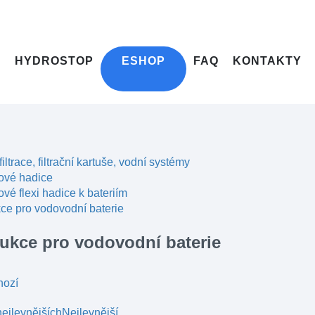
HYDROSTOP
ESHOP
FAQ
KONTAKTY
filtrace, filtrační kartuše, vodní systémy
ové hadice
vé flexi hadice k bateriím
e pro vodovodní baterie
ukce pro vodovodní baterie
hozí
ejlevnějších
Nejlevnější