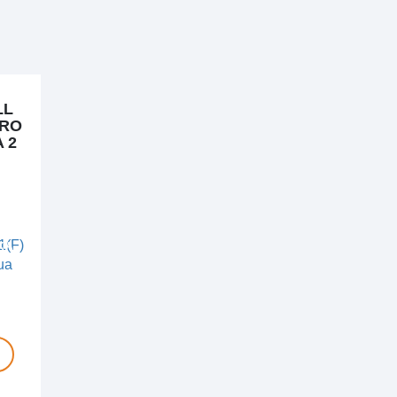
LL
PRO
 2
KA