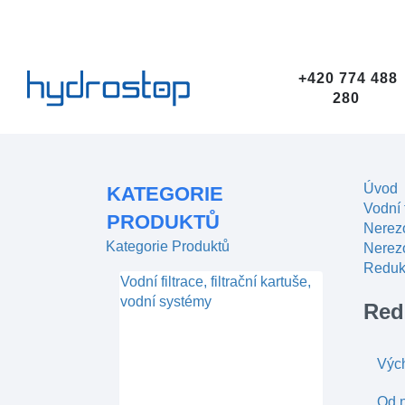
+420 774 488
280
Úvod
KATEGORIE
Vodní 
PRODUKTŮ
Nerez
Kategorie Produktů
Nerezo
Redukc
Vodní filtrace, filtrační kartuše,
vodní systémy
Red
Výc
Od n