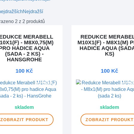
ejdražších
Nejdražší
azeno 2 z 2 produktů
EDUKCE MERABELL
REDUKCE MERABE
10X1(F) - M8X0,75(M)
M10X1(F) - M8X1(M) 
PRO HADICE AQUA
HADICE AQUA (SADA
(SADA - 2 KS) -
KS)
HANSGROHE
100 Kč
100 Kč
NOVINKA
NOVIN
skladem
skladem
ZOBRAZIT
PRODUKT
ZOBRAZIT
PRODUKT