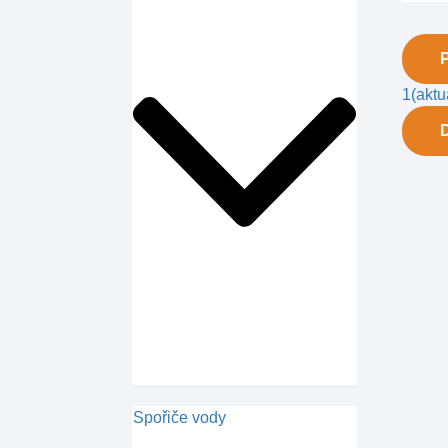
1
(aktu
Spořiče vody