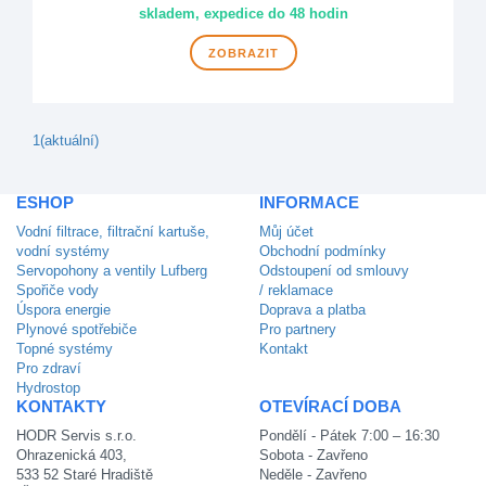
skladem, expedice do 48 hodin
ZOBRAZIT
1
(aktuální)
ESHOP
INFORMACE
Vodní filtrace, filtrační kartuše,
Můj účet
vodní systémy
Obchodní podmínky
Servopohony a ventily Lufberg
Odstoupení od smlouvy
Spořiče vody
/ reklamace
Úspora energie
Doprava a platba
Plynové spotřebiče
Pro partnery
Topné systémy
Kontakt
Pro zdraví
Hydrostop
KONTAKTY
OTEVÍRACÍ DOBA
HODR Servis s.r.o.
Pondělí - Pátek 7:00 – 16:30
Ohrazenická 403,
Sobota - Zavřeno
533 52 Staré Hradiště
Neděle - Zavřeno