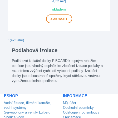
skladem
ZOBRAZIT
1
(aktuální)
Podlahová izolace
Podlahové izolační desky F-BOARD k topným rohožím
ecofloor jsou vhodný doplněk ke zlepšení izolace podlahy a
razantnímu zvýšení rychlosti vytopení podlahy. Izolační
desky jsou oboustranně opatřeny krycí stěrkovou vrstvou
vystuženou skelnou perlinkou.
ESHOP
INFORMACE
Vodní filtrace, filtrační kartuše,
Můj účet
vodní systémy
Obchodní podmínky
Servopohony a ventily Lufberg
Odstoupení od smlouvy
Spořiče vody
/ reklamace