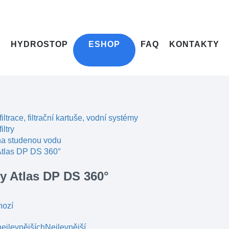
HYDROSTOP
ESHOP
FAQ
KONTAKTY
filtrace, filtrační kartuše, vodní systémy
iltry
 na studenou vodu
 Atlas DP DS 360°
ry Atlas DP DS 360°
hozí
ejlevnějších
Nejlevnější