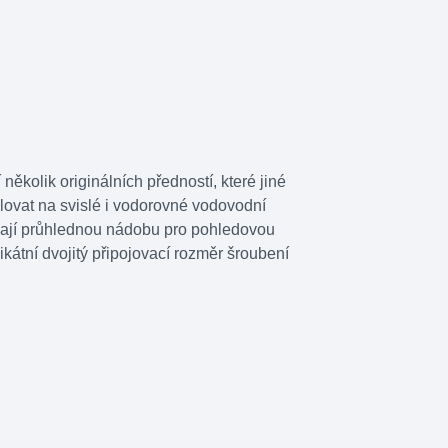
ěkolik originálních předností, které jiné
talovat na svislé i vodorovné vodovodní
í), mají průhlednou nádobu pro pohledovou
ikátní dvojitý připojovací rozměr šroubení