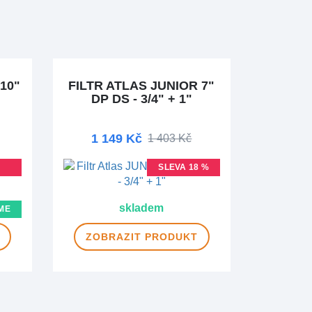
10"
FILTR ATLAS JUNIOR 7"
DP DS - 3/4" + 1"
1 149 Kč
1 403 Kč
SLEVA 18 %
NOVINKA
skladem
ME
ZOBRAZIT
PRODUKT