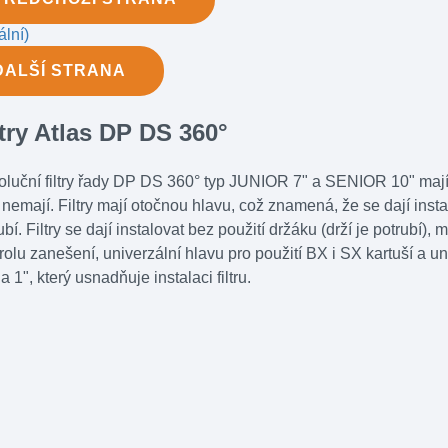
ální)
DALŠÍ
STRANA
ltry Atlas DP DS 360°
luční filtry řady DP DS 360° typ JUNIOR 7" a SENIOR 10" mají n
ry nemají. Filtry mají otočnou hlavu, což znamená, že se dají ins
ubí. Filtry se dají instalovat bez použití držáku (drží je potrub
rolu zanešení, univerzální hlavu pro použití BX i SX kartuší a un
 a 1", který usnadňuje instalaci filtru.