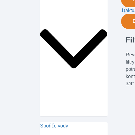
1
(aktu
Fi
Revo
filt
potr
kont
3/4"
Spořiče vody