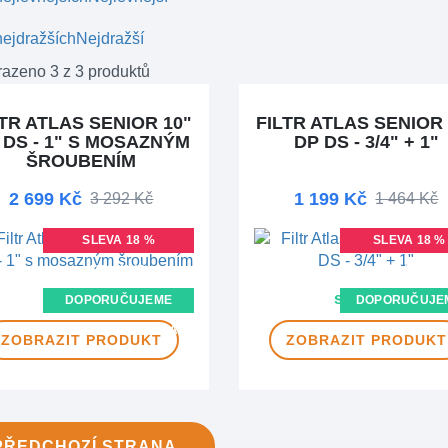
ejdražších
Nejdražší
azeno 3 z 3 produktů
LTR ATLAS SENIOR 10"
FILTR ATLAS SENIOR 
 DS - 1" S MOSAZNÝM
DP DS - 3/4" + 1"
ŠROUBENÍM
2 699 Kč
1 199 Kč
3 292 Kč
1 464 Kč
SLEVA 18 %
SLEVA 18 %
NOVINKA
NOVINKA
skladem
skladem
DOPORUČUJEME
DOPORUČUJE
DOPRAVA ZDARMA
ZOBRAZIT
PRODUKT
ZOBRAZIT
PRODUKT
PŘEDCHOZÍ
STRANA