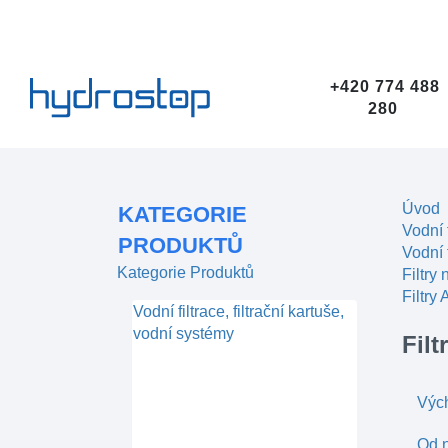
+420 774 488
280
Úvod
KATEGORIE
Vodní 
PRODUKTŮ
Vodní f
Kategorie Produktů
Filtry
Filtry
Vodní filtrace, filtrační kartuše,
vodní systémy
Filt
Výc
Od n