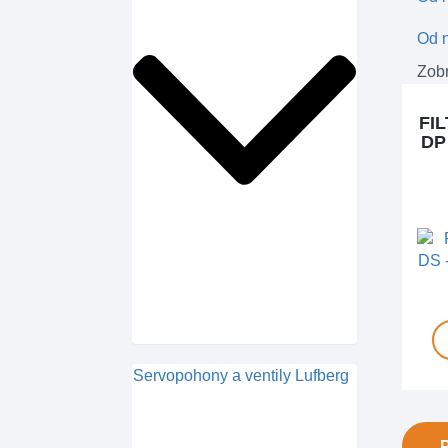
Od n
Zobr
FI
DP
Servopohony a ventily Lufberg