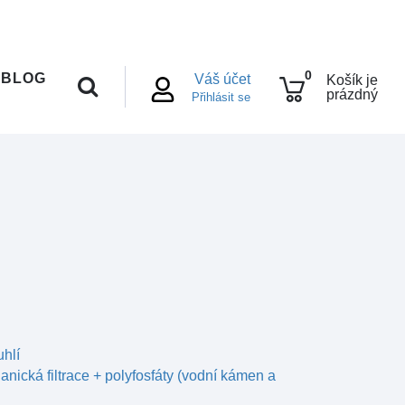
0
BLOG
Váš účet
Košík je
prázdný
Přihlásit se
uhlí
nická filtrace + polyfosfáty (vodní kámen a