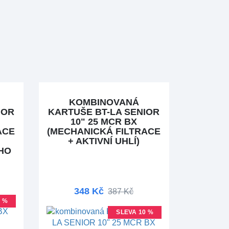
KOMBINOVANÁ
IOR
KARTUŠE BT-LA SENIOR
10" 25 MCR BX
ACE
(MECHANICKÁ FILTRACE
-
+ AKTIVNÍ UHLÍ)
HO
348 Kč
387 Kč
0 %
SLEVA 10 %