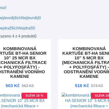
hozí
ejlevnějších
Nejlevnější
ejdražších
Nejdražší
azeno 4 z 4 produktů
KOMBINOVANÁ
KOMBINOVANÁ
RTUŠE BT-HA SENIOR
KARTUŠE BT-HA SEN
10" 25 MCR BX
10" 5 MCR BX
ECHANICKÁ FILTRACE
(MECHANICKÁ FILTR
+ POLYFOSFÁTY) -
+ POLYFOSFÁTY) 
DSTRANĚNÍ VODNÍHO
ODSTRANĚNÍ VODNÍ
KAMENE
KAMENE
503 Kč
516 Kč
562 Kč
574 Kč
SLEVA 10 %
SLEVA 1