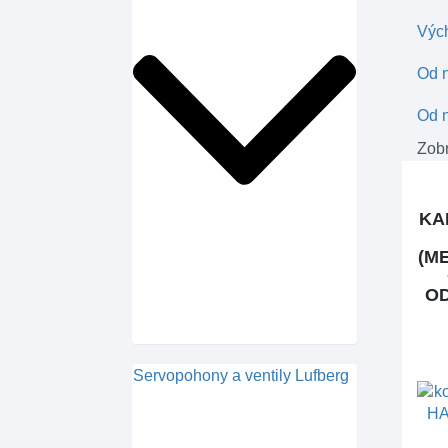
Výc
Od n
Od n
Zobr
KA
(M
O
Servopohony a ventily Lufberg