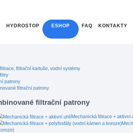
HYDROSTOP
ESHOP
FAQ
KONTAKTY
filtrace, filtrační kartuše, vodní systémy
iltry
ční patrony
ované filtrační patrony
binované filtrační patrony
Mechanická filtrace + aktivní 
Mecha
koroze)