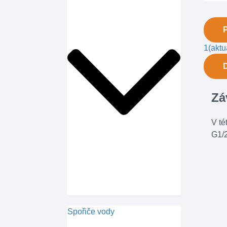
1
(aktu
Zá
V té
G1/2
Spořiče vody