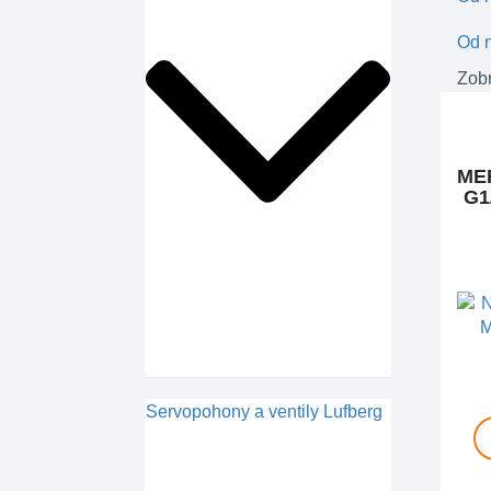
Od n
Zobr
ME
G1
Servopohony a ventily Lufberg