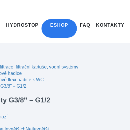
HYDROSTOP
ESHOP
FAQ
KONTAKTY
filtrace, filtrační kartuše, vodní systémy
ové hadice
vé flexi hadice k WC
 G3/8” – G1/2
ity G3/8” – G1/2
hozí
ejlevnějších
Nejlevnější