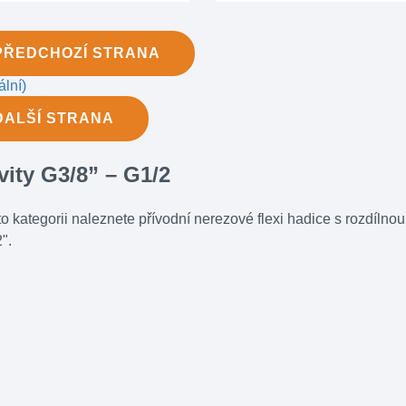
PŘEDCHOZÍ
STRANA
ální)
DALŠÍ
STRANA
vity G3/8” – G1/2
to kategorii naleznete přívodní nerezové flexi hadice s rozdílnou
".