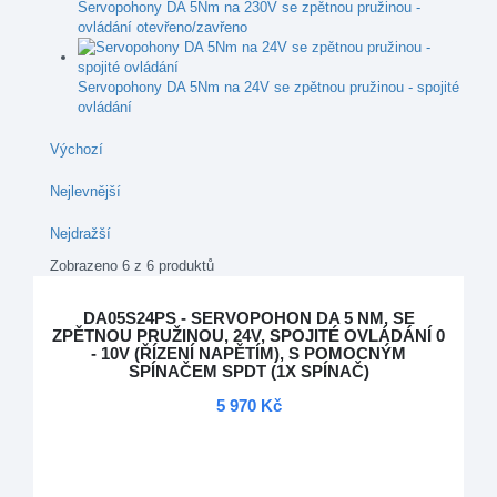
Servopohony DA 5Nm na 230V se zpětnou pružinou -
ovládání otevřeno/zavřeno
Servopohony DA 5Nm na 24V se zpětnou pružinou - spojité
ovládání
Výchozí
Nejlevnější
Nejdražší
Zobrazeno 6 z 6 produktů
DA05S24PS - SERVOPOHON DA 5 NM, SE
ZPĚTNOU PRUŽINOU, 24V, SPOJITÉ OVLÁDÁNÍ 0
- 10V (ŘÍZENÍ NAPĚTÍM), S POMOCNÝM
SPÍNAČEM SPDT (1X SPÍNAČ)
5 970 Kč
DOPRAVA ZDARMA