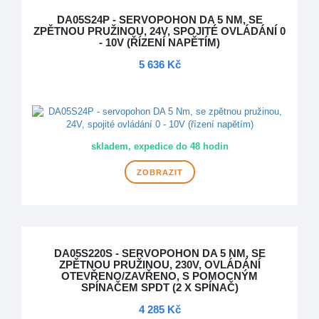
DA05S24P - SERVOPOHON DA 5 NM, SE
ZPĚTNOU PRUŽINOU, 24V, SPOJITÉ OVLÁDÁNÍ 0
- 10V (ŘÍZENÍ NAPĚTÍM)
5 636 Kč
DOPRAVA ZDARMA
skladem, expedice do 48 hodin
ZOBRAZIT
DA05S220S - SERVOPOHON DA 5 NM, SE
ZPĚTNOU PRUŽINOU, 230V, OVLÁDÁNÍ
OTEVŘENO/ZAVŘENO, S POMOCNÝM
SPÍNAČEM SPDT (2 X SPÍNAČ)
4 285 Kč