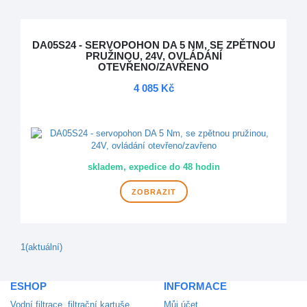
DA05S24 - SERVOPOHON DA 5 NM, SE ZPĚTNOU
PRUŽINOU, 24V, OVLÁDÁNÍ
OTEVŘENO/ZAVŘENO
4 085 Kč
DOPRAVA ZDARMA
skladem, expedice do 48 hodin
ZOBRAZIT
1
(aktuální)
ESHOP
INFORMACE
Vodní filtrace, filtrační kartuše,
Můj účet