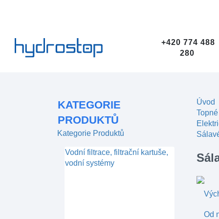
+420 774 488
280
Úvod
KATEGORIE
Topné
PRODUKTŮ
Elektr
Kategorie Produktů
Sálav
Vodní filtrace, filtrační kartuše,
Sál
vodní systémy
Výc
Od n