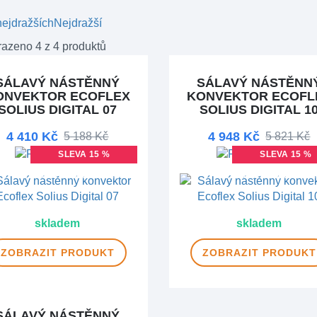
ejdražších
Nejdražší
azeno 4 z 4 produktů
SÁLAVÝ NÁSTĚNNÝ
SÁLAVÝ NÁSTĚNN
ONVEKTOR ECOFLEX
KONVEKTOR ECOFL
SOLIUS DIGITAL 07
SOLIUS DIGITAL 1
4 410 Kč
4 948 Kč
5 188 Kč
5 821 Kč
SLEVA 15 %
SLEVA 15 %
DOPRAVA ZDARMA
DOPRAVA ZDAR
skladem
skladem
ZOBRAZIT
PRODUKT
ZOBRAZIT
PRODUKT
SÁLAVÝ NÁSTĚNNÝ