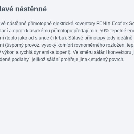
lavé nástěnné
vé nástěnné přímotopné elektrické koventory FENIX Ecoflex Sol
lací a oproti klasickému přímotopu předají min. 50% tepelné e
ní (teplo jako od slunce či krbu). Sálavé přímotopy tedy ideáln
ní (úsporný provoz, vysoký komfort rovnoměrného rozložení tep
/ výkon a rychlá dynamika topení). Ve směru sálání konvektoru j
dené podlahy" jelikož sálání prohřeje jinak studený povrch.