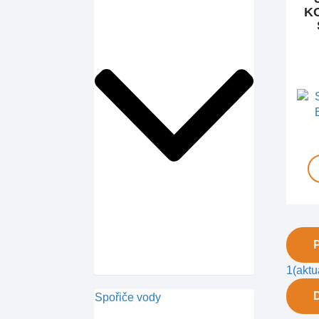
K
1
(aktu
Spořiče vody