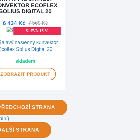
ONVEKTOR ECOFLEX
SOLIUS DIGITAL 20
6 434 Kč
7 569 Kč
SLEVA 15 %
DOPRAVA ZDARMA
skladem
ZOBRAZIT
PRODUKT
PŘEDCHOZÍ
STRANA
ální)
DALŠÍ
STRANA