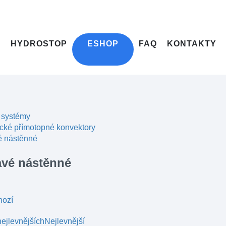
HYDROSTOP
ESHOP
FAQ
KONTAKTY
 systémy
ické přímotopné konvektory
é nástěnné
avé nástěnné
hozí
ejlevnějších
Nejlevnější