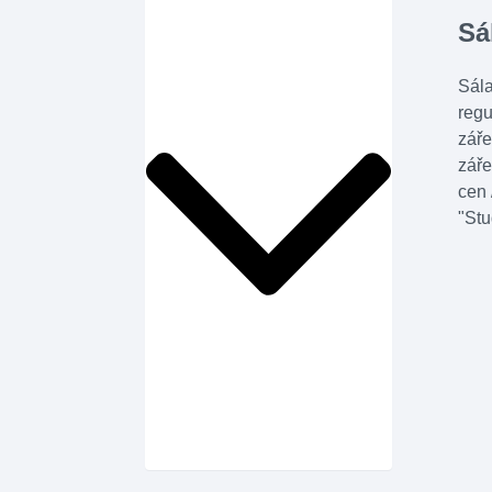
Sá
Sála
regu
záře
záře
cen 
"Stu