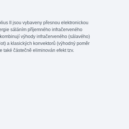
ius II jsou vybaveny přesnou elektronickou
nergie sáláním příjemného infračerveného
ě kombinují výhody infračerveného (sálavého)
lot) a klasických konvektorů (výhodný poměr
e také částečně eliminován efekt tzv.