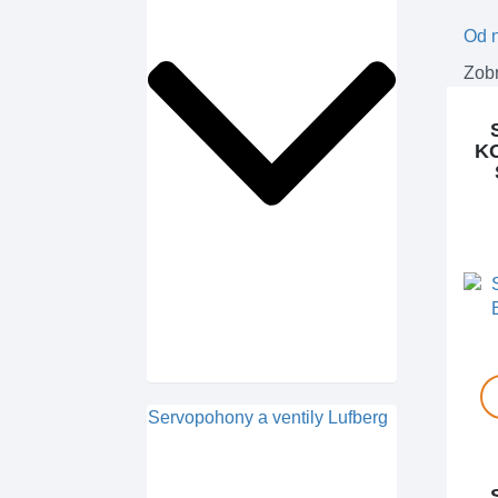
Od n
Zobr
K
Servopohony a ventily Lufberg