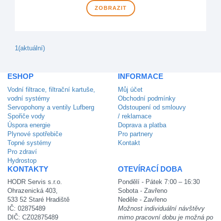
ZOBRAZIT
1
(aktuální)
ESHOP
INFORMACE
Vodní filtrace, filtrační kartuše,
Můj účet
vodní systémy
Obchodní podmínky
Servopohony a ventily Lufberg
Odstoupení od smlouvy
Spořiče vody
/ reklamace
Úspora energie
Doprava a platba
Plynové spotřebiče
Pro partnery
Topné systémy
Kontakt
Pro zdraví
Hydrostop
KONTAKTY
OTEVÍRACÍ DOBA
HODR Servis s.r.o.
Pondělí - Pátek 7:00 – 16:30
Ohrazenická 403,
Sobota - Zavřeno
533 52 Staré Hradiště
Neděle - Zavřeno
IČ: 02875489
Možnost individuální návštěvy
DIČ: CZ02875489
mimo pracovní dobu je možná po