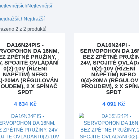
ejlevnějších
Nejlevnější
ejdražších
Nejdražší
azeno 2 z 2 produktů
DA16N24PIS -
DA16N24PI -
RVOPOHON DA 16NM,
SERVOPOHON DA 16
EZ ZPĚTNÉ PRUŽINY,
BEZ ZPĚTNÉ PRUŽIN
V, SPOJITÉ OVLÁDÁNÍ
24V, SPOJITÉ OVLÁD
0(2)-10V (ŘÍZENÍ
0(2)-10V (ŘÍZENÍ
NAPĚTÍM) NEBO
NAPĚTÍM) NEBO
4)-20MA (REGULOVÁN
0(4)-20MA (REGULO
OUDEM), 2 X SPÍNAČ
PROUDEM), 2 X SPÍ
SPDT
SPDT
4 634 Kč
4 091 Kč
DOPRAVA ZDARMA
DOPRAVA ZDAR