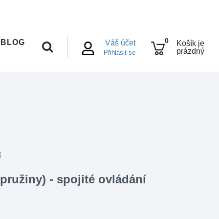
0
BLOG
Váš účet
Košík je
prázdný
Přihlásit se
í
užiny) - spojité ovládání