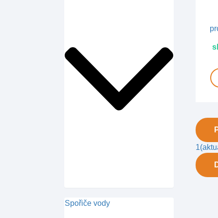
s
1
(aktu
Spořiče vody