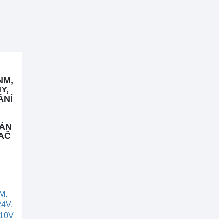
NM,
Y,
ÁNÍ
VÁN
NAČ
MA