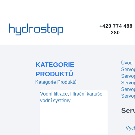
+420 774 488
280
Úvod
KATEGORIE
Servop
PRODUKTŮ
Servop
Kategorie Produktů
Servo
Servo
Vodní filtrace, filtrační kartuše,
Servop
vodní systémy
Ser
Výc