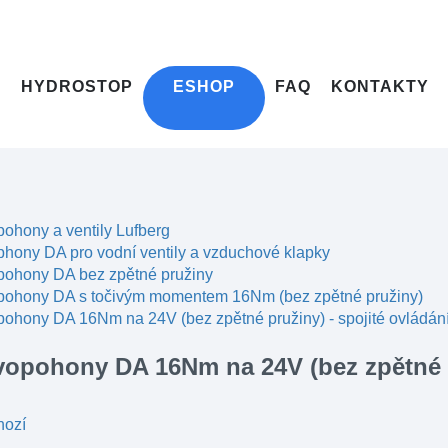
HYDROSTOP
ESHOP
FAQ
KONTAKTY
ohony a ventily Lufberg
hony DA pro vodní ventily a vzduchové klapky
pohony DA bez zpětné pružiny
pohony DA s točivým momentem 16Nm (bez zpětné pružiny)
ohony DA 16Nm na 24V (bez zpětné pružiny) - spojité ovládán
vopohony DA 16Nm na 24V (bez zpětné pr
hozí