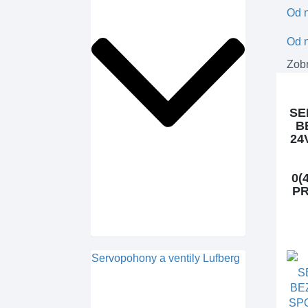
Od n
Od n
Zobr
SE
B
24
0(
PR
Servopohony a ventily Lufberg