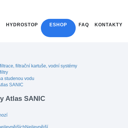
HYDROSTOP
ESHOP
FAQ
KONTAKTY
filtrace, filtrační kartuše, vodní systémy
iltry
 na studenou vodu
 Atlas SANIC
ry Atlas SANIC
hozí
ejlevnějších
Nejlevnější