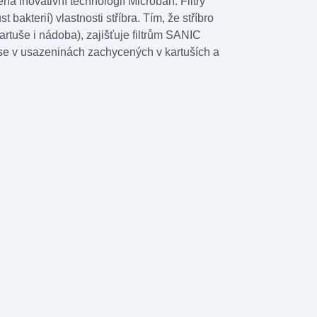
 inovativní technologií Microban. Filtry
 bakterií) vlastnosti stříbra. Tím, že stříbro
 kartuše i nádoba), zajišťuje filtrům SANIC
ží se v usazeninách zachycených v kartuších a