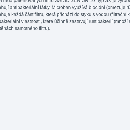
 řada patentovaných filtrů SANIC SENIOR 10" typ SX je vyrobena
hují antibakteriální látky. Microban využívá biocidní (omezuje růst
huje každá část filtru, která přichází do styku s vodou (filtrační
bakteriální vlastnosti, které účinně zastavují růst bakterií (mno
těnách samotného filtru).