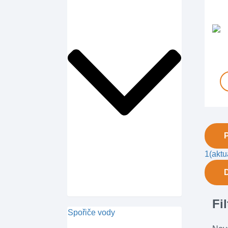
1
(aktu
Fi
Spořiče vody