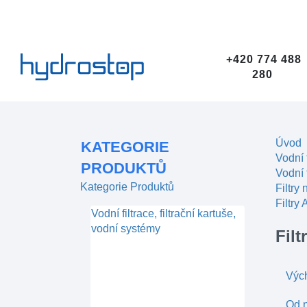
+420 774 488
280
Úvod
KATEGORIE
Vodní 
PRODUKTŮ
Vodní f
Kategorie Produktů
Filtry
Filtry
Vodní filtrace, filtrační kartuše,
vodní systémy
Filt
Výc
Od n