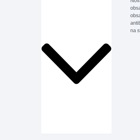
Nová
obsa
obsa
anti
na s