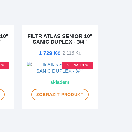
10"
FILTR ATLAS SENIOR 10"
"
SANIC DUPLEX - 3/4"
1 729 Kč
2 113 Kč
8 %
SLEVA 18 %
skladem
ZOBRAZIT
PRODUKT