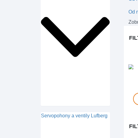
Od n
Zobr
FI
Servopohony a ventily Lufberg
FI