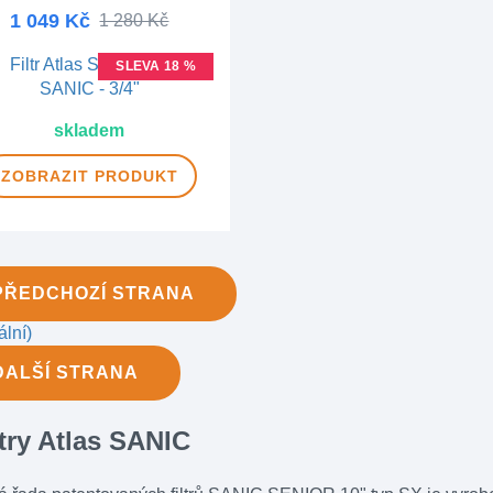
1 049 Kč
1 280 Kč
SLEVA 18 %
skladem
ZOBRAZIT
PRODUKT
PŘEDCHOZÍ
STRANA
ální)
DALŠÍ
STRANA
ltry Atlas SANIC