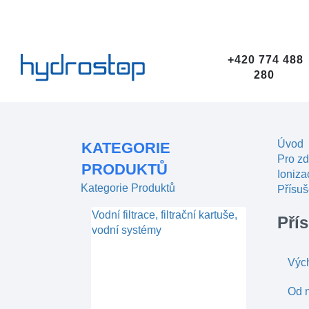
+420 774 488
280
Úvod
KATEGORIE
Pro zd
PRODUKTŮ
Ioniza
Kategorie Produktů
Přísuš
Vodní filtrace, filtrační kartuše,
Pří
vodní systémy
Výc
Od n