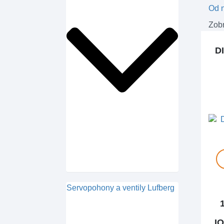
Od n
Zobr
D
Servopohony a ventily Lufberg
I