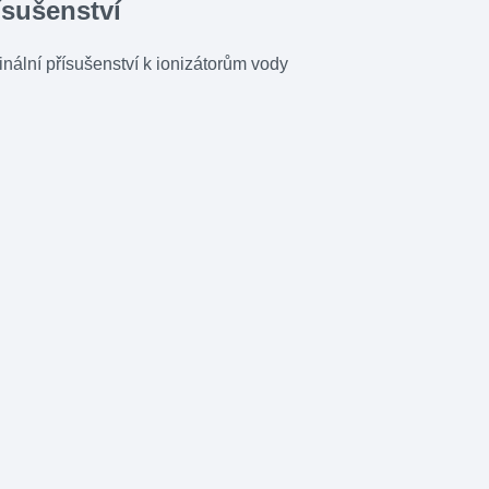
ísušenství
inální přísušenství k ionizátorům vody