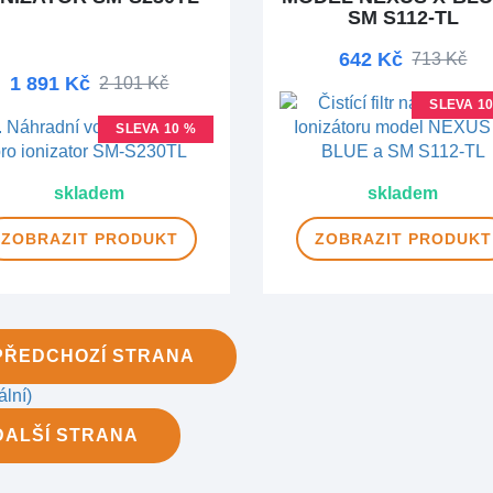
SM S112-TL
642 Kč
713 Kč
1 891 Kč
2 101 Kč
SLEVA 1
SLEVA 10 %
skladem
skladem
ZOBRAZIT
PRODUKT
ZOBRAZIT
PRODUKT
PŘEDCHOZÍ
STRANA
ální)
DALŠÍ
STRANA