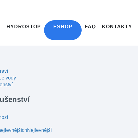
HYDROSTOP
ESHOP
FAQ
KONTAKTY
raví
ce vody
enství
sušenství
hozí
ejlevnějších
Nejlevnější