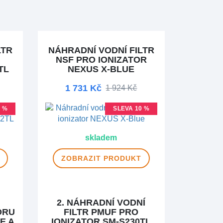
LTR
NÁHRADNÍ VODNÍ FILTR
NSF PRO IONIZATOR
TL
NEXUS X-BLUE
1 731 Kč
1 924 Kč
0 %
SLEVA 10 %
skladem
ZOBRAZIT
PRODUKT
2. NÁHRADNÍ VODNÍ
ORU
FILTR PMUF PRO
E A
IONIZATOR SM-S230TL