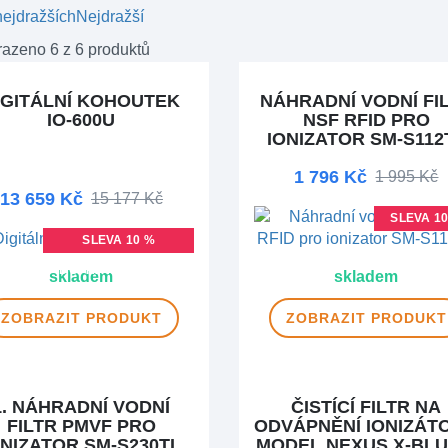
ejdražších
Nejdražší
azeno 6 z 6 produktů
IGITÁLNÍ KOHOUTEK
NÁHRADNÍ VODNÍ FI
IO-600U
NSF RFID PRO
IONIZATOR SM-S112
1 796 Kč
1 995 Kč
13 659 Kč
15 177 Kč
SLEVA 1
SLEVA 10 %
DOPRAVA ZDARMA
skladem
skladem
ZOBRAZIT
PRODUKT
ZOBRAZIT
PRODUKT
1. NÁHRADNÍ VODNÍ
ČISTÍCÍ FILTR NA
FILTR PMVF PRO
ODVÁPNĚNÍ IONIZÁT
ONIZATOR SM-S230TL
MODEL NEXUS X-BLU