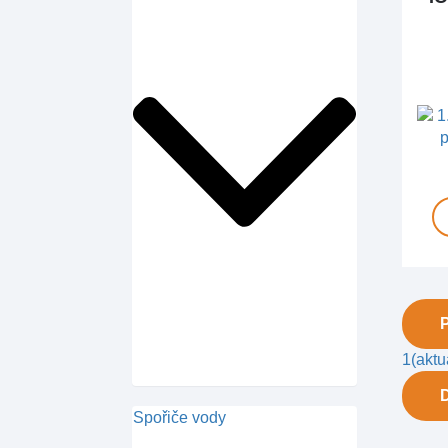
1
(aktu
Spořiče vody