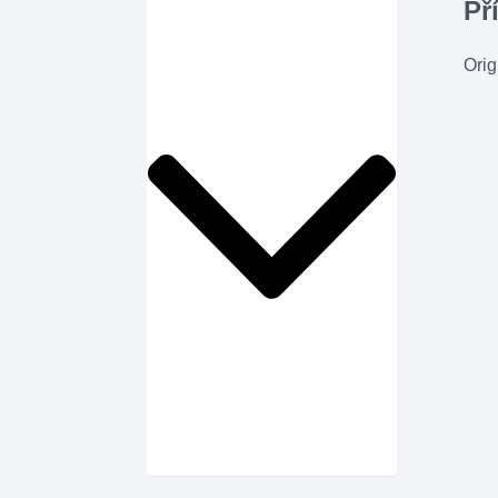
Př
Orig