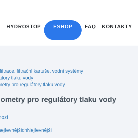
HYDROSTOP
ESHOP
FAQ
KONTAKTY
filtrace, filtrační kartuše, vodní systémy
tory tlaku vody
try pro regulátory tlaku vody
ometry pro regulátory tlaku vody
hozí
ejlevnějších
Nejlevnější