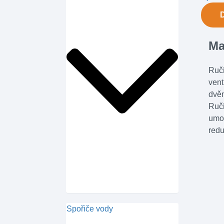
Ma
Ruči
vent
dvěm
Ruči
umož
redu
Spořiče vody