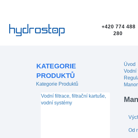
+420 774 488
280
Úvod
KATEGORIE
Vodní 
PRODUKTŮ
Regula
Kategorie Produktů
Manome
Vodní filtrace, filtrační kartuše,
Man
vodní systémy
Výc
Od n