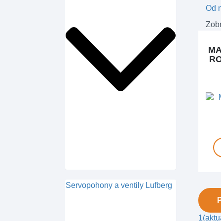
Od n
Zobr
MA
RO
Servopohony a ventily Lufberg
1
(aktu