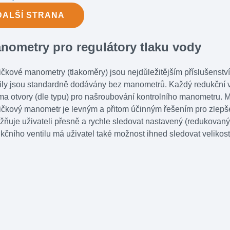
DALŠÍ
STRANA
nometry pro regulátory tlaku vody
čkové manometry (tlakoměry) jsou nejdůležitějším příslušenstvím
ily jsou standardně dodávány bez manometrů. Každý redukční ve
a otvory (dle typu) pro našroubování kontrolního manometru. M
čkový manometr je levným a přitom účinným řešením pro zlepšen
ňuje uživateli přesně a rychle sledovat nastavený (redukovaný)
kčního ventilu má uživatel také možnost ihned sledovat velikos