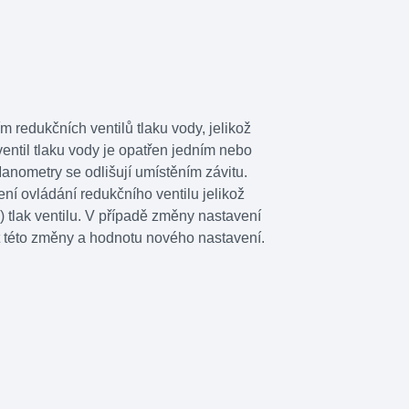
 redukčních ventilů tlaku vody, jelikož
ntil tlaku vody je opatřen jedním nebo
anometry se odlišují umístěním závitu.
í ovládání redukčního ventilu jelikož
 tlak ventilu. V případě změny nastavení
t této změny a hodnotu nového nastavení.