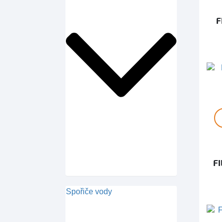
F
F
Spořiče vody