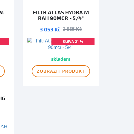
 M
FILTR ATLAS HYDRA M
RAH 90MCR - 5/4"
3 053 Kč
3 865 Kč
SLEVA 21 %
MA
DOPRAVA ZDARMA
skladem
ZOBRAZIT
PRODUKT
IG
MA