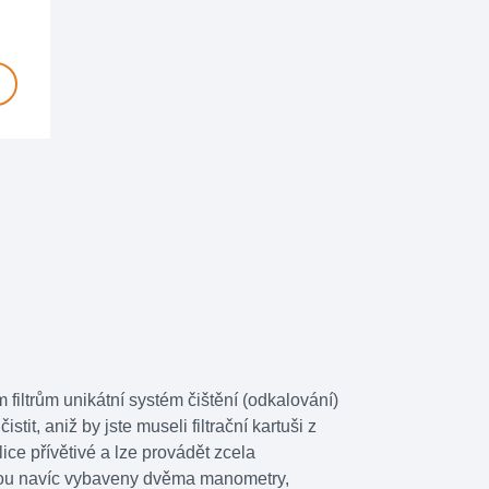
filtrům unikátní systém čištění (odkalování)
it, aniž by jste museli filtrační kartuši z
elice přívětivé a lze provádět zcela
sou navíc vybaveny dvěma manometry,