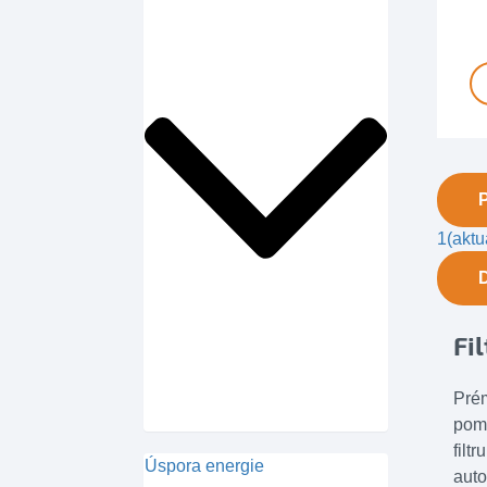
1
(aktu
Fi
Prém
pomo
filt
Úspora energie
auto