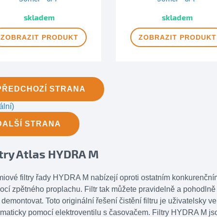
DOPRAVA ZDARMA
skladem
skladem
ZOBRAZIT
PRODUKT
ZOBRAZIT
PRODUKT
PŘEDCHOZÍ
STRANA
ální)
DALŠÍ
STRANA
ltry Atlas HYDRA M
iové filtry řady HYDRA M nabízejí oproti ostatním konkurenčním 
cí zpětného proplachu. Filtr tak můžete pravidelně a pohodlně čist
ru demontovat. Toto originální řešení čistění filtru je uživatelsky v
maticky pomocí elektroventilu s časovačem. Filtry HYDRA M j