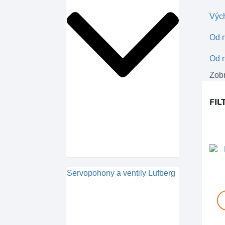
Výc
Od n
Od n
Zobr
FIL
Servopohony a ventily Lufberg