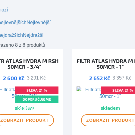
hozí
ejlevnějších
Nejlevnější
ejdražších
Nejdražší
azeno 8 z 8 produktů
TR ATLAS HYDRA M RSH
FILTR ATLAS HYDRA M
50MCR - 3/4"
50MCR - 1"
2 600 Kč
2 652 Kč
3 291 Kč
3 357 Kč
SLEVA 21 %
SLEVA 21 %
DOPORUČUJEME
DOPRAVA ZDAR
skladem
skladem
DOPRAVA ZDARMA
ZOBRAZIT
PRODUKT
ZOBRAZIT
PRODUKT