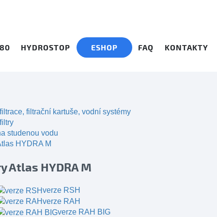
280
HYDROSTOP
ESHOP
FAQ
KONTAKTY
filtrace, filtrační kartuše, vodní systémy
iltry
 na studenou vodu
 Atlas HYDRA M
try Atlas HYDRA M
verze RSH
verze RAH
verze RAH BIG