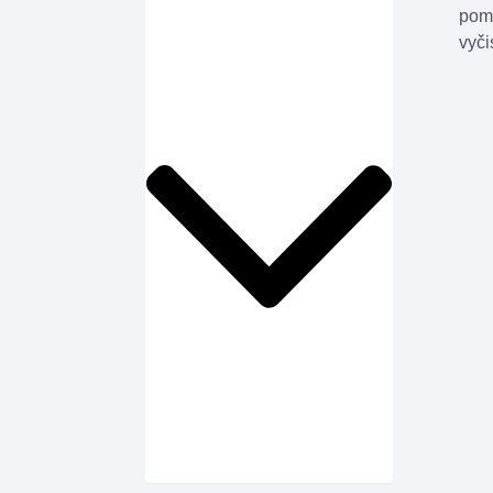
pomo
vyčis