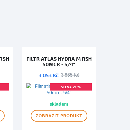
 RSH
FILTR ATLAS HYDRA M RSH
50MCR - 5/4"
3 053 Kč
3 865 Kč
SLEVA 21 %
MA
DOPRAVA ZDARMA
skladem
ZOBRAZIT
PRODUKT