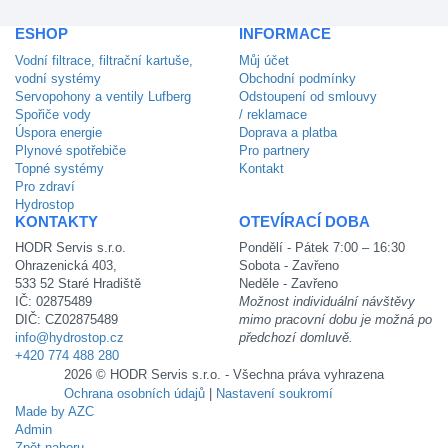
ESHOP
INFORMACE
Vodní filtrace, filtrační kartuše,
Můj účet
vodní systémy
Obchodní podmínky
Servopohony a ventily Lufberg
Odstoupení od smlouvy
Spořiče vody
/ reklamace
Úspora energie
Doprava a platba
Plynové spotřebiče
Pro partnery
Topné systémy
Kontakt
Pro zdraví
Hydrostop
KONTAKTY
OTEVÍRACÍ DOBA
HODR Servis s.r.o.
Pondělí - Pátek 7:00 – 16:30
Ohrazenická 403,
Sobota - Zavřeno
533 52 Staré Hradiště
Neděle - Zavřeno
IČ: 02875489
Možnost individuální návštěvy
DIČ: CZ02875489
mimo pracovní dobu je možná po
info@hydrostop.cz
předchozí domluvě.
+420 774 488 280
2026 © HODR Servis s.r.o. - Všechna práva vyhrazena
Ochrana osobních údajů
|
Nastavení soukromí
Made by AZC
Admin
Zpět nahoru