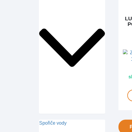
LU
P
s
Spořiče vody