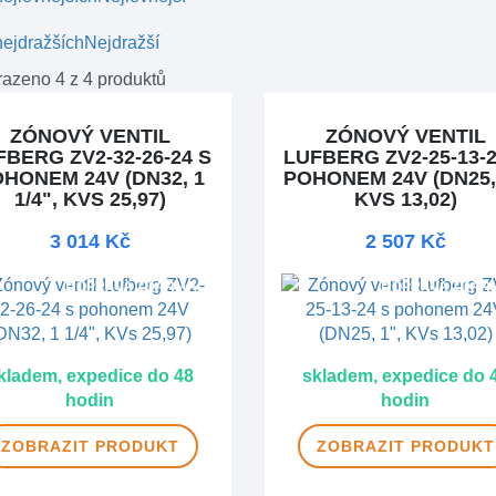
ejdražších
Nejdražší
azeno 4 z 4 produktů
ZÓNOVÝ VENTIL
ZÓNOVÝ VENTIL
FBERG ZV2-32-26-24 S
LUFBERG ZV2-25-13-2
HONEM 24V (DN32, 1
POHONEM 24V (DN25, 
1/4", KVS 25,97)
KVS 13,02)
3 014 Kč
2 507 Kč
DOPRAVA ZDARMA
DOPRAVA ZDAR
kladem, expedice do 48
skladem, expedice do 
hodin
hodin
ZOBRAZIT
PRODUKT
ZOBRAZIT
PRODUKT