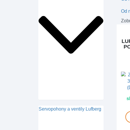
Od n
Zobr
LU
PO
s
Servopohony a ventily Lufberg