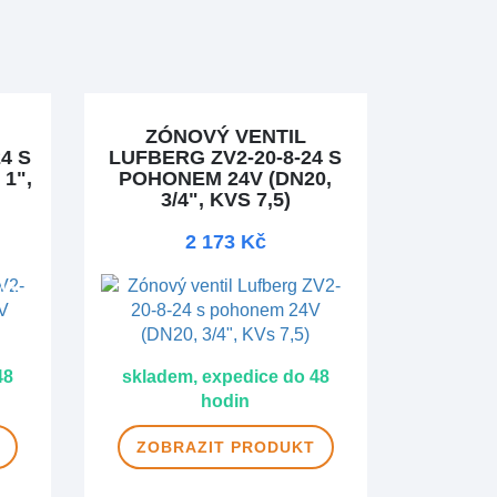
ZÓNOVÝ VENTIL
4 S
LUFBERG ZV2-20-8-24 S
1",
POHONEM 24V (DN20,
3/4", KVS 7,5)
2 173 Kč
MA
48
skladem, expedice do 48
hodin
ZOBRAZIT
PRODUKT