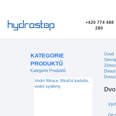
+420 774 488
280
Úvod
KATEGORIE
Servop
PRODUKTŮ
Zónové
Kategorie Produktů
Dvouc
Dvouc
Vodní filtrace, filtrační kartuše,
vodní systémy
Dvo
Výc
Od n