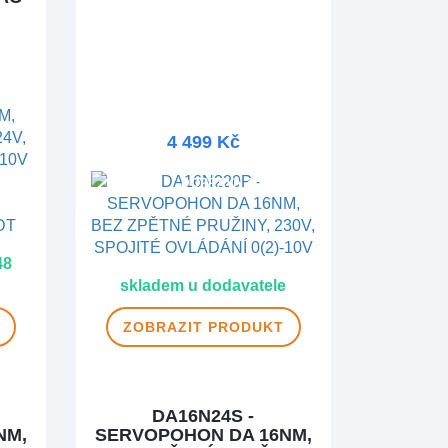
MA
4 499 Kč
DOPRAVA ZDARMA
48
skladem u dodavatele
ZOBRAZIT
PRODUKT
DA16N24S -
NM,
SERVOPOHON DA 16NM,