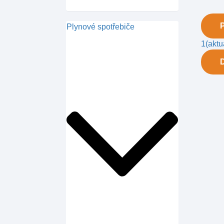
Plynové spotřebiče
1
(aktu