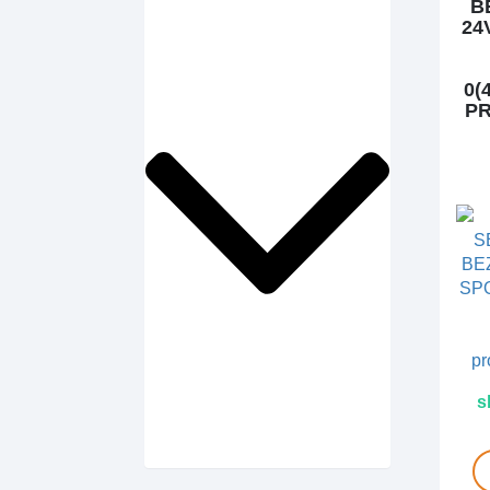
B
24
0(
PR
s