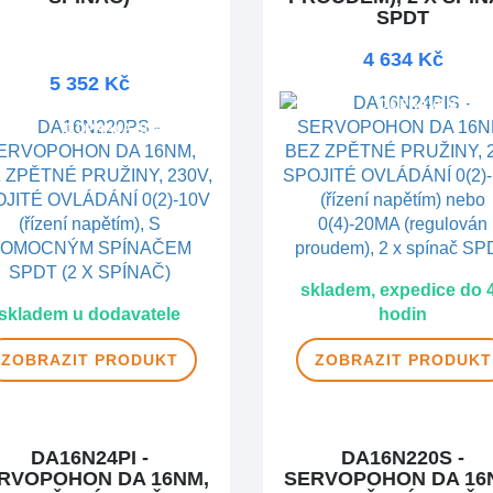
SPDT
4 634 Kč
5 352 Kč
DOPRAVA ZDAR
DOPRAVA ZDARMA
skladem, expedice do 
skladem u dodavatele
hodin
ZOBRAZIT
PRODUKT
ZOBRAZIT
PRODUKT
DA16N24PI -
DA16N220S -
RVOPOHON DA 16NM,
SERVOPOHON DA 16