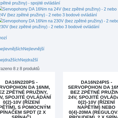
zpětné pružiny) - spojité ovládání
24V (bez zpětné pružiny) - 2 nebo 3 bodové ovládání
230V (bez zpětné pružiny) - 2 nebo 3 bodové ovládání
hozí
ejlevnějších
Nejlevnější
ejdražších
Nejdražší
azeno 8 z 8 produktů
DA16N220PS -
DA16N24PIS -
RVOPOHON DA 16NM,
SERVOPOHON DA 16
EZ ZPĚTNÉ PRUŽINY,
BEZ ZPĚTNÉ PRUŽIN
V, SPOJITÉ OVLÁDÁNÍ
24V, SPOJITÉ OVLÁD
0(2)-10V (ŘÍZENÍ
0(2)-10V (ŘÍZENÍ
PĚTÍM), S POMOCNÝM
NAPĚTÍM) NEBO
PÍNAČEM SPDT (2 X
0(4)-20MA (REGULO
SPÍNAČ)
PROUDEM), 2 X SPÍ