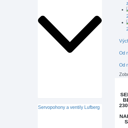
Výc
Od n
Od n
Zobr
SE
B
230
Servopohony a ventily Lufberg
NA
S