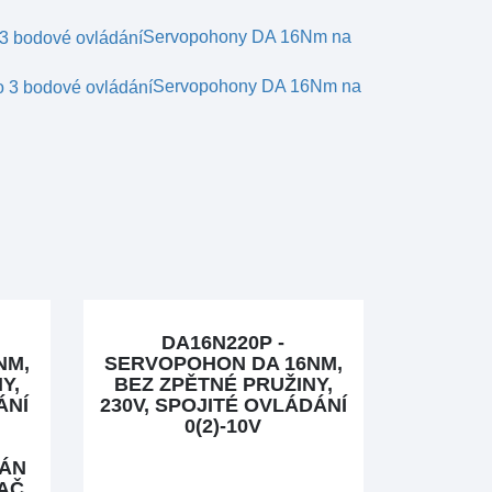
Servopohony DA 16Nm na
Servopohony DA 16Nm na
DA16N220P -
NM,
SERVOPOHON DA 16NM,
Y,
BEZ ZPĚTNÉ PRUŽINY,
ÁNÍ
230V, SPOJITÉ OVLÁDÁNÍ
0(2)-10V
VÁN
NAČ