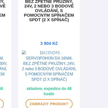
Y,
BEZ ZPĚTNÉ PRUŽINY,
OVÉ
24V, 2 NEBO 3 BODOVÉ
OVLÁDÁNÍ, S
EM
POMOCNÝM SPÍNAČEM
)
SPDT (2 X SPÍNAČ)
3 904 Kč
MA
DOPRAVA ZDARMA
48
skladem, expedice do 48
hodin
ZOBRAZIT
PRODUKT