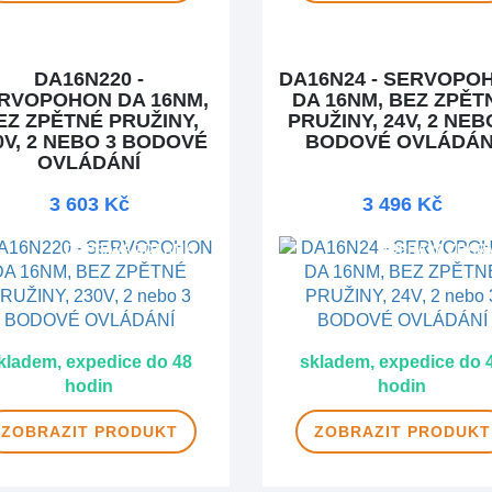
DA16N220 -
DA16N24 - SERVOPO
RVOPOHON DA 16NM,
DA 16NM, BEZ ZPĚT
EZ ZPĚTNÉ PRUŽINY,
PRUŽINY, 24V, 2 NEB
0V, 2 NEBO 3 BODOVÉ
BODOVÉ OVLÁDÁN
OVLÁDÁNÍ
3 603 Kč
3 496 Kč
DOPRAVA ZDARMA
DOPRAVA ZDAR
kladem, expedice do 48
skladem, expedice do 
hodin
hodin
ZOBRAZIT
PRODUKT
ZOBRAZIT
PRODUKT