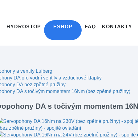
HYDROSTOP
ESHOP
FAQ
KONTAKTY
ohony a ventily Lufberg
hony DA pro vodní ventily a vzduchové klapky
pohony DA bez zpětné pružiny
pohony DA s točivým momentem 16Nm (bez zpětné pružiny)
vopohony DA s točivým momentem 16Nm
(bez zpětné pružiny) - spojité ovládání