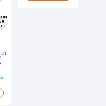
HON
NÉ
O 3
Í
MA
48