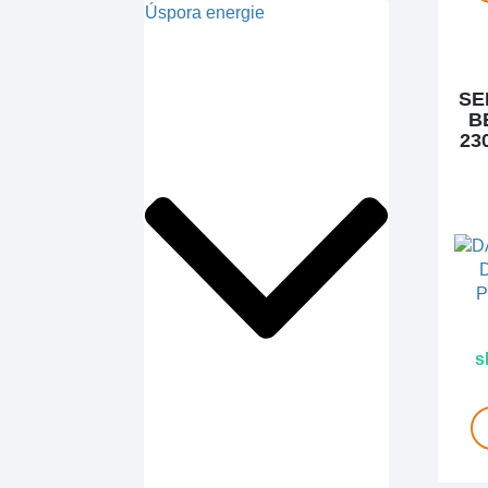
Úspora energie
SE
B
23
s