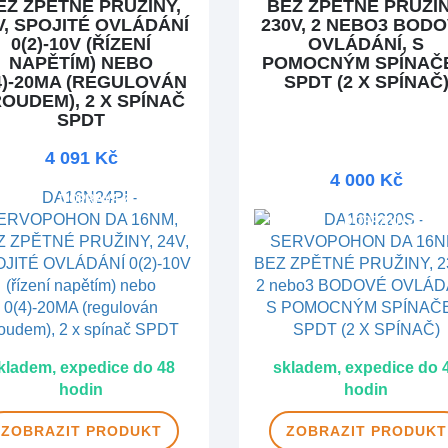
EZ ZPĚTNÉ PRUŽINY,
BEZ ZPĚTNÉ PRUŽIN
V, SPOJITÉ OVLÁDÁNÍ
230V, 2 NEBO3 BOD
0(2)-10V (ŘÍZENÍ
OVLÁDÁNÍ, S
NAPĚTÍM) NEBO
POMOCNÝM SPÍNAČ
4)-20MA (REGULOVÁN
SPDT (2 X SPÍNAČ
OUDEM), 2 X SPÍNAČ
SPDT
4 091 Kč
4 000 Kč
DOPRAVA ZDARMA
DOPRAVA ZDAR
kladem, expedice do 48
skladem, expedice do 
hodin
hodin
ZOBRAZIT
PRODUKT
ZOBRAZIT
PRODUKT