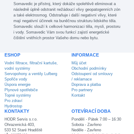
Somavedic je přístroj, který dokáže spolehlivě eliminovat a
následně úplně odstranit nežádoucí vlivy geopatogenních zón
a také elektrosmog. Odstraňuje i další negativní vlivy, které
mají negativní účinnek na buněčnou strukturu lidského těla.
Somavedic slouží k celkové harmonizaci těla, mysli, prostoru
i vody. Somavedic Vám svou funkcí zajistí energetické
čištění vnitřních prostor Vašeho domu nebo bytu.
ESHOP
INFORMACE
Vodní filtrace, filtrační kartuše,
Můj účet
vodní systémy
Obchodní podmínky
Servopohony a ventily Lufberg
Odstoupení od smlouvy
Spořiče vody
/ reklamace
Úspora energie
Doprava a platba
Plynové spotřebiče
Pro partnery
Topné systémy
Kontakt
Pro zdraví
Hydrostop
KONTAKTY
OTEVÍRACÍ DOBA
HODR Servis s.r.o.
Pondělí - Pátek 7:00 – 16:30
Ohrazenická 403,
Sobota - Zavřeno
533 52 Staré Hradiště
Neděle - Zavřeno