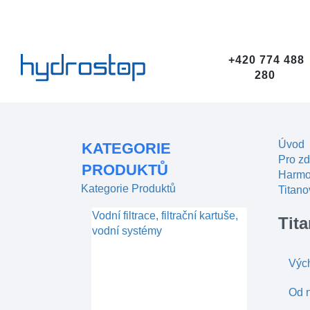
+420 774 488
280
Úvod
KATEGORIE
Pro zd
PRODUKTŮ
Harmo
Kategorie Produktů
Titano
Vodní filtrace, filtrační kartuše,
Tit
vodní systémy
Výc
Od n