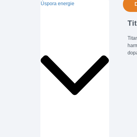
Úspora energie
Ti
Tita
harm
dopa