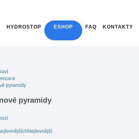
HYDROSTOP
ESHOP
FAQ
KONTAKTY
raví
nizace
vé pyramidy
anové pyramidy
hozí
ejlevnějších
Nejlevnější