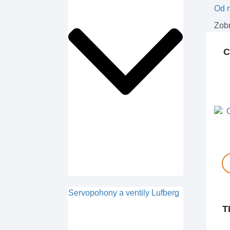
Od n
Zobr
C
Servopohony a ventily Lufberg
T