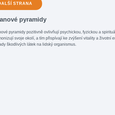
DALŠÍ
STRANA
tanové pyramidy
nové pyramidy pozitivně ovlivňují psychickou, fyzickou a spirituál
onizují svoje okolí, a tím přispívají ke zvýšení vitality a životní
dy škodlivých látek na lidský organismus.