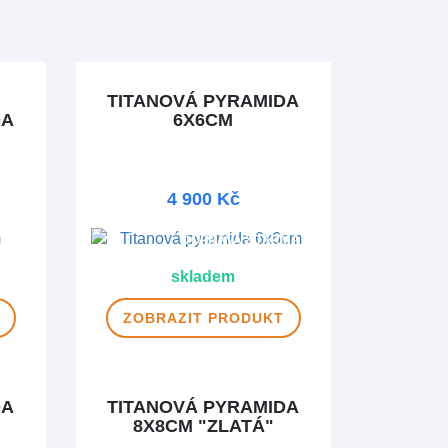
TITANOVÁ PYRAMIDA
DA
6X6CM
4 900 Kč
DOPRAVA ZDARMA
MA
skladem
ZOBRAZIT
PRODUKT
DA
TITANOVÁ PYRAMIDA
8X8CM "ZLATÁ"