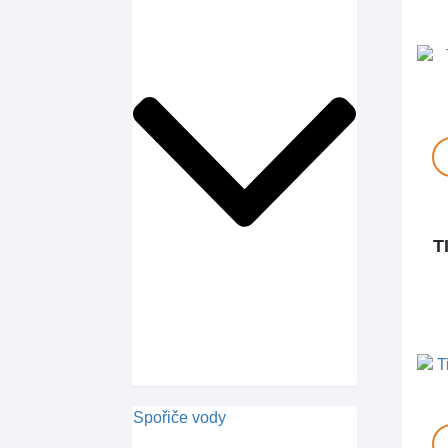
T
Spořiče vody