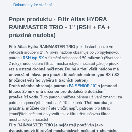
Dokumenty ke stažení
Popis produktu - Filtr Atlas HYDRA
RAINMASTER TRIO - 1" (RSH + FA +
prázdná nádoba)
Filtr Atlas Hydra RAINMASTER TRIO
je k dostání pouze ve
velikosti šroubení 1". V první nádobě obsahuje polypropylenovou
patronu
RSH
typ SX
s filtrační schopností
50 mikronů
(životnost
2 roky), určenou pro filtraci mechanických nečistot jako je
písek,
rez a ostatní drobné nečistoty. Druhá a třetí větší nádoba má
univerzální
hlavu pro použití filtračních patron typu BX i SX
(možnost většího výběru filtračních patron).
Druhá nádoba obsahuje patronu
FA SENIOR 10"
s jemností
filtrace 25 mikronů určenou pro dodatečné dočištění
protékající vody.
Tuto patronu můžete během užívání změnit i za
patronu s jemnější filtrací např. 10 mikronů.
Třetí nádoba je
prázdná, můžete do ní ale vložit např. patronu
pro filtraci
jemnějších nečistot a vytvořit tak z filtru třístupňovou filtraci
mechanických nečistot.
Filtr RAINMASTER TRIO je nejčasteji používán jako
dvoustupňové filtrování mechanických nečistot
+ chemicko-