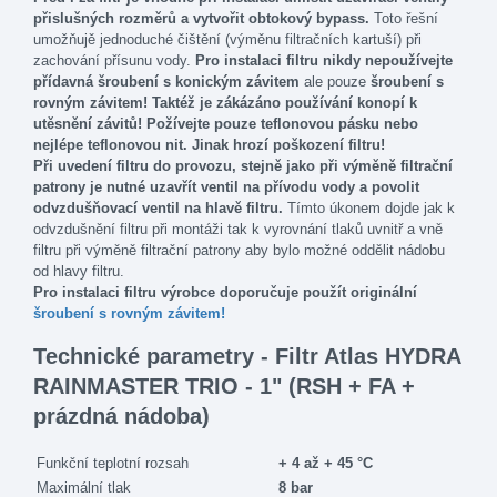
přislušných rozměrů a vytvořit obtokový bypass.
Toto řešní
umožňujě jednoduché čištění (výměnu filtračních kartuší) při
zachování přísunu vody.
Pro instalaci filtru nikdy nepoužívejte
přídavná šroubení s konickým závitem
ale pouze
šroubení s
rovným závitem!
Taktéž je zákázáno používání konopí k
utěsnění závitů!
Požívejte pouze teflonovou pásku nebo
nejlépe
teflonovou nit.
Jinak hrozí poškození filtru!
Při uvedení filtru do provozu, stejně jako při výměně filtrační
patrony je nutné uzavřít ventil na přívodu vody a povolit
odvzdušňovací ventil na hlavě filtru.
Tímto úkonem dojde jak k
odvzdušnění filtru při montáži tak k vyrovnání tlaků uvnitř a vně
filtru při výměně filtrační patrony aby bylo možné oddělit nádobu
od hlavy filtru.
Pro instalaci filtru výrobce doporučuje použít originální
šroubení s rovným závitem!
Technické parametry - Filtr Atlas HYDRA
RAINMASTER TRIO - 1" (RSH + FA +
prázdná nádoba)
Funkční teplotní rozsah
+ 4 až + 45 °C
Maximální tlak
8 bar