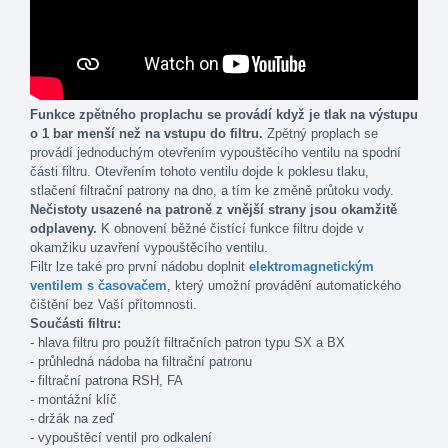
Funkce zpětného proplachu se provádí když je tlak na výstupu
o 1 bar menší než na vstupu do filtru.
Zpětný proplach se
provádí jednoduchým otevřením vypouštěcího ventilu na spodní
části filtru. Otevřením tohoto ventilu dojde k poklesu tlaku,
stlačení filtrační patrony na dno, a tím ke změně průtoku vody.
Nečistoty usazené na patroně z vnější strany jsou okamžitě
odplaveny.
K obnovení běžné čistící funkce filtru dojde v
okamžiku uzavření vypouštěcího ventilu.
Filtr lze také pro první nádobu doplnit
elektromagnetickým
ventilem s časovačem
, který umožní provádění automatického
čištění bez Vaší přítomnosti.
Součásti filtru:
- hlava filtru pro použít filtračních patron typu SX a BX
- průhledná nádoba na filtrační patronu
- filtrační patrona RSH, FA
- montážní klíč
- držák na zeď
- vypouštěcí ventil pro odkalení