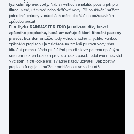
fyzikální úprava vody.
Nabízí velkou variabilitu použití jak pro
filtraci pitné, užitkové nebo dešťové vody. Při používání můžete
jednotlivé patrony v nádobách měnit dle Vašich požadavků a
způsobu použití.
Filtr Hydra RAINMASTER TRIO
je unikatní díky funkci
zpětného proplachu, která umožňuje čištění filtrační patrony
provést bez demontáže
, tedy velice snadno a rychle. Funkce
zpětného proplachu je založena na změně průtoku vody přes
filtrační patronu. Voda při čištění proudí skrze patronu opačným
směrem než při běžném provozu, což způsobí odplavení nečistot.
Vyčištění filtru (odkalení) zvládne každý uživatel. Jak zpětný
proplach funguje si můžete prohlédnout ve videu níže.