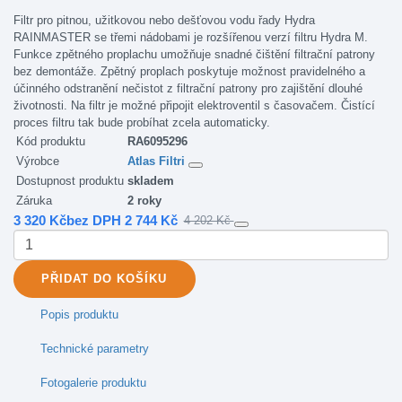
Filtr pro pitnou, užitkovou nebo dešťovou vodu řady Hydra
RAINMASTER se třemi nádobami je rozšířenou verzí filtru Hydra M.
Funkce zpětného proplachu umožňuje snadné čištění filtrační patrony
bez demontáže. Zpětný proplach poskytuje možnost pravidelného a
účinného odstranění nečistot z filtrační patrony pro zajištění dlouhé
životnosti. Na filtr je možné připojit elektroventil s časovačem. Čistící
proces filtru tak bude probíhat zcela automaticky.
Kód produktu
RA6095296
Výrobce
Atlas Filtri
Dostupnost produktu
skladem
Záruka
2 roky
3 320 Kč
bez DPH 2 744 Kč
4 202 Kč
PŘIDAT
DO KOŠÍKU
Popis produktu
Technické parametry
Fotogalerie produktu