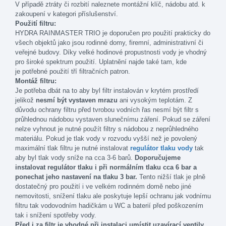
V případě ztráty či rozbití naleznete montážní klíč, nádobu atd. k
zakoupení v kategori příslušenství.
Použití filtru:
HYDRA RAINMASTER TRIO je doporučen pro použití prakticky do
všech objektů jako jsou rodinné domy, firemní, administrativní či
veřejné budovy. Díky velké hodinové propustnosti vody je vhodný
pro široké spektrum použití. Uplatnění najde také tam, kde
je potřebné použití tří filtračních patron.
Montáž filtru:
Je potřeba dbát na to aby byl filtr instalován v krytém prostředí
jelikož
nesmí být vystaven mrazu
ani vysokým teplotám. Z
důvodu ochrany filtru před tvrobou vodních řas nesmí být filtr s
průhlednou nádobou vystaven slunečnímu záření. Pokud se záření
nelze vyhnout je nutné použít filtry s nádobou z neprůhledného
materiálu. Pokud je tlak vody v rozvodu vyšší než je povolený
maximální tlak filtru je nutné instalovat
regulátor tlaku vody
tak
aby byl tlak vody sníže na cca 3-6 barů.
Doporučujeme
instalovat regulátor tlaku i při normálním tlaku cca 6 bar a
ponechat jeho nastavení na tlaku 3 bar.
Tento nižší tlak je plně
dostatečný pro použití i ve velkém rodinném domě nebo jiné
nemovitosti, snížení tlaku ale poskytuje lepší ochranu jak vodnímu
filtru tak vodovodním hadičkám u WC a baterií před poškozením
tak i snížení spotřeby vody.
Před i za filtr je vhodné při instalaci umístit uzavírací ventily