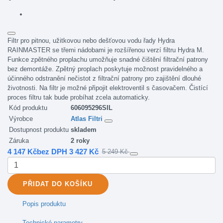
Filtr pro pitnou, užitkovou nebo dešťovou vodu řady Hydra
RAINMASTER se třemi nádobami je rozšířenou verzí filtru Hydra M.
Funkce zpětného proplachu umožňuje snadné čištění filtrační patrony
bez demontáže. Zpětný proplach poskytuje možnost pravidelného a
účinného odstranění nečistot z filtrační patrony pro zajištění dlouhé
životnosti. Na filtr je možné připojit elektroventil s časovačem. Čistící
proces filtru tak bude probíhat zcela automaticky.
Kód produktu
606095296SIL
Výrobce
Atlas Filtri
Dostupnost produktu
skladem
Záruka
2 roky
4 147 Kč
bez DPH 3 427 Kč
5 249 Kč
PŘIDAT
DO KOŠÍKU
Popis produktu
Technické parametry