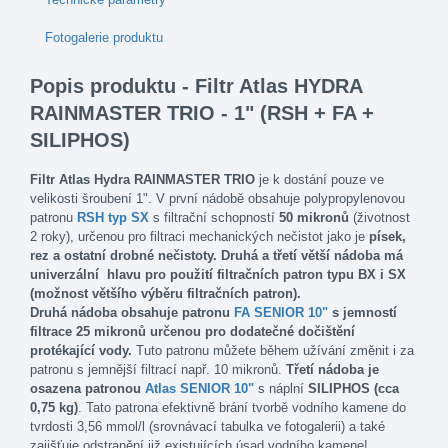
Fotogalerie produktu
Popis produktu - Filtr Atlas HYDRA
RAINMASTER TRIO - 1" (RSH + FA +
SILIPHOS)
Filtr Atlas Hydra RAINMASTER TRIO
je k dostání pouze ve
velikosti šroubení 1". V první nádobě obsahuje polypropylenovou
patronu
RSH
typ SX
s filtrační schopností
50 mikronů
(životnost
2 roky), určenou pro filtraci mechanických nečistot jako je
písek,
rez a ostatní drobné nečistoty. Druhá a třetí větší nádoba má
univerzální
hlavu pro použití filtračních patron typu BX i SX
(možnost většího výběru filtračních patron).
Druhá nádoba obsahuje patronu
FA SENIOR 10"
s jemností
filtrace 25 mikronů určenou pro dodatečné dočištění
protékající vody.
Tuto patronu můžete během užívání změnit i za
patronu s jemnější filtrací např. 10 mikronů.
Třetí nádoba je
osazena patronou
Atlas SENIOR 10"
s náplní
SILIPHOS (cca
0,75 kg)
. Tato patrona efektivně brání tvorbě vodního kamene do
tvrdosti 3,56 mmol/l (srovnávací tabulka ve fotogalerii) a také
zajišťuje odstranění již existujících úsad vodního kamene!