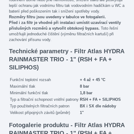
lepší ochranu jak vodnímu filtru tak vodovodním hadičkám u WC a
baterií před poškozením tak i snížení spotřeby vody.
Rozměry filtru jsou uvedeny v tabulce ve fotogalerii.
Před i za filtr je vhodné při instalaci umístit uzavírací ventily
přislušných rozměrů a vytvořit obtokový bypass.
Toto řešní
umožňujě jednoduché čištění (výměnu filtračních kartuší) při
zachování přísunu vody.
Technické parametry - Filtr Atlas HYDRA
RAINMASTER TRIO - 1" (RSH + FA +
SILIPHOS)
Funkční teplotní rozsah
+ 4 až + 45 °C
Maximální tlak
8 bar
Minimální funkční tlak
1,8 bar
Typ a filtrační schopnost vnitřní patrony
RSH + FA + SILIPHOS
Typ použitelných filtračních patron
BX i SX dle nádoby
Velikost přípojných závitů (průměr)
1"
Fotogalerie produktu - Filtr Atlas HYDRA
RAINMASTER TRIO - 1" (RSH + FA +