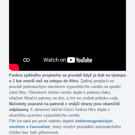
Funkce zpětného proplachu se provádí když je tlak na výstupu
o 1 bar menší než na vstupu do filtru.
Zpětný proplach se
provádí jednoduchým otevřením vypouštěcího ventilu na spodní
části filtru. Otevřením tohoto ventilu dojde k poklesu tlaku,
stlačení filtrační patrony na dno, a tím ke změně průtoku vody.
Nečistoty usazené na patroně z vnější strany jsou okamžitě
odplaveny.
K obnovení běžné čistící funkce filtru dojde v
okamžiku uzavření vypouštěcího ventilu.
Filtr lze také pro první nádobu doplnit
elektromagnetickým
ventilem s časovačem
, který umožní provádění automatického
čištění bez Vaší přítomnosti.