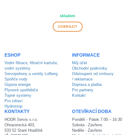
skladem
ZOBRAZIT
ESHOP
INFORMACE
Vodní filtrace, filtrační kartuše,
Můj účet
vodní systémy
Obchodní podmínky
Servopohony a ventily Lufberg
Odstoupení od smlouvy
Spořiče vody
/ reklamace
Úspora energie
Doprava a platba
Plynové spotřebiče
Pro partnery
Topné systémy
Kontakt
Pro zdraví
Hydrostop
KONTAKTY
OTEVÍRACÍ DOBA
HODR Servis s.r.o.
Pondělí - Pátek 7:00 – 16:30
Ohrazenická 403,
Sobota - Zavřeno
533 52 Staré Hradiště
Neděle - Zavřeno