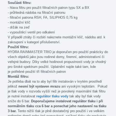
Součásti filtru:
- hlava filtru pro použít filtračních patron typu SX a BX
- průhledná nádoba na filtrační patronu
- filtrační patrona RSH, FA, SILIPHOS 0,75 kg
- montážní klíč
- držák na zeď
- vypouštěcí ventil pro odkalení
V případě ztráty či rozbití naleznete montážní klíč, nádobu atd. k
zakoupení v kategori příslušenství.
Použití filtru:
HYDRA RAINMASTER TRIO je doporučen pro použití prakticky do
všech objektů jako jsou rodinné domy, firemní, administrativní či
veřejné budovy. Díky velké hodinové propustnosti vody je vhodný
pro široké spektrum použití. Uplatnění najde také tam, kde
je potřebné použití tří filtračních patron
Montáž filtru:
Je potřeba dbát na to aby byl filtr instalován v krytém prostředí
jelikož
nesmí být vystaven mrazu
ani vysokým teplotám. Pokud
je tlak vody v rozvodu vyšší než je povolený maximální tlak filtru
je nutné instalovat
regulátor tlaku vody
tak aby byl tlak vody
sníže do 6 bar.
Doporučujeme instalovat regulátor tlaku i při
normálním tlaku cca 6 bar a ponechat jeho nastavení na tlaku
3 bar.
Tento nižší tlak je plně dostatečný pro použití i ve velkém
rodinném domě nebo jiné nemovitosti, snížení tlaku ale poskytuje