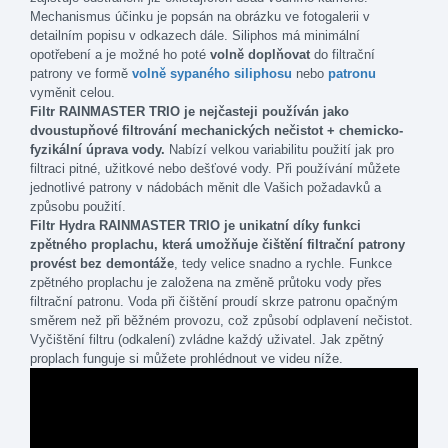
Mechanismus účinku je popsán na obrázku ve fotogalerii v
detailním popisu v odkazech dále. Siliphos má minimální
opotřebení a je možné ho poté
volně doplňovat
do filtrační
patrony ve formě
volně sypaného siliphosu
nebo
patronu
vyměnit celou.
Filtr RAINMASTER TRIO je nejčasteji používán jako
dvoustupňové filtrování mechanických nečistot
+ chemicko-
fyzikální úprava vody.
Nabízí velkou variabilitu použití jak pro
filtraci pitné, užitkové nebo dešťové vody. Při používání můžete
jednotlivé patrony v nádobách měnit dle Vašich požadavků a
způsobu použití.
Filtr Hydra RAINMASTER TRIO
je unikatní díky funkci
zpětného proplachu, která umožňuje čištění filtrační patrony
provést bez demontáže
, tedy velice snadno a rychle. Funkce
zpětného proplachu je založena na změně průtoku vody přes
filtrační patronu. Voda při čištění proudí skrze patronu opačným
směrem než při běžném provozu, což způsobí odplavení nečistot.
Vyčištění filtru (odkalení) zvládne každý uživatel. Jak zpětný
proplach funguje si můžete prohlédnout ve videu níže.