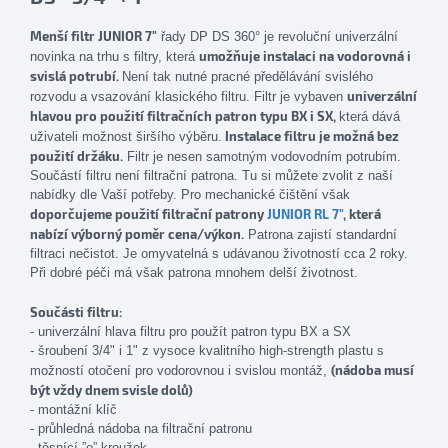
Menší filtr JUNIOR 7"
řady DP DS 360° je revoluční univerzální
umožňuje instalaci na vodorovná i
novinka na trhu s filtry, která
svislá potrubí.
Není tak nutné pracné předělávání svislého
univerzální
rozvodu a vsazování klasického filtru. Filtr je vybaven
hlavou pro použití filtračních patron typu BX i SX,
která dává
Instalace filtru je možná bez
uživateli možnost širšího výběru.
použití držáku.
Filtr je nesen samotným vodovodním potrubím.
Součástí filtru není filtrační patrona. Tu si můžete zvolit z naší
nabídky dle Vaší potřeby. Pro mechanické čištění však
doporčujeme použití filtrační patrony
JUNIOR RL 7"
, která
nabízí výborný poměr cena/výkon.
Patrona zajistí standardní
filtraci nečistot. Je omyvatelná s udávanou životností cca 2 roky.
Při dobré péči má však patrona mnohem delší životnost.
Součásti filtru:
- univerzální hlava filtru pro použít patron typu BX a SX
- šroubení 3/4" i 1" z vysoce kvalitního high-strength plastu s
(nádoba musí
možností otočení pro vodorovnou i svislou montáž,
být vždy dnem svisle dolů)
- montážní klíč
- průhledná nádoba na filtrační patronu
- těsnící ”o” kroužek