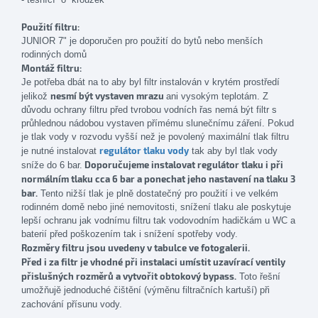
Použití filtru:
JUNIOR 7" je doporučen pro použití do bytů nebo menších
rodinných domů
Montáž filtru:
Je potřeba dbát na to aby byl filtr instalován v krytém prostředí
nesmí být vystaven mrazu
jelikož
ani vysokým teplotám. Z
důvodu ochrany filtru před tvrobou vodních řas nemá být filtr s
průhlednou nádobou vystaven přímému slunečnímu záření. Pokud
je tlak vody v rozvodu vyšší než je povolený maximální tlak filtru
regulátor tlaku vody
je nutné instalovat
tak aby byl tlak vody
Doporučujeme instalovat regulátor tlaku i při
sníže do 6 bar.
normálním tlaku cca 6 bar a ponechat jeho nastavení na tlaku 3
bar.
Tento nižší tlak je plně dostatečný pro použití i ve velkém
rodinném domě nebo jiné nemovitosti, snížení tlaku ale poskytuje
lepší ochranu jak vodnímu filtru tak vodovodním hadičkám u WC a
baterií před poškozením tak i snížení spotřeby vody.
Rozměry filtru jsou uvedeny v tabulce ve fotogalerii.
Před i za filtr je vhodné při instalaci umístit uzavírací ventily
přislušných rozměrů a vytvořit obtokový bypass.
Toto řešní
umožňujě jednoduché čištění (výměnu filtračních kartuší) při
zachování přísunu vody.