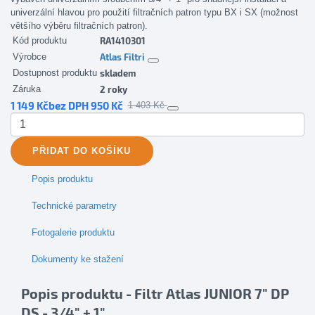
univerzální hlavou pro použití filtračních patron typu BX i SX (možnost
většího výběru filtračních patron).
Kód produktu
RA1410301
Výrobce
Atlas Filtri
Dostupnost produktu
skladem
Záruka
2 roky
1 149 Kč
bez DPH 950 Kč
1 403 Kč
PŘIDAT
DO KOŠÍKU
Popis produktu
Technické parametry
Fotogalerie produktu
Dokumenty ke stažení
Popis produktu - Filtr Atlas JUNIOR 7" DP
DS - 3/4" + 1"