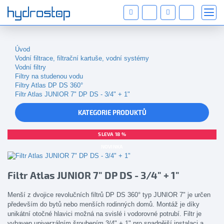
Úvod
Vodní filtrace, filtrační kartuše, vodní systémy
Vodní filtry
Filtry na studenou vodu
Filtry Atlas DP DS 360°
Filtr Atlas JUNIOR 7" DP DS - 3/4" + 1"
KATEGORIE PRODUKTŮ
SLEVA 18 %
NOVINKA
Filtr Atlas JUNIOR 7" DP DS - 3/4" + 1"
Menší z dvojice revolučních filtrů DP DS 360° typ JUNIOR 7" je určen
především do bytů nebo menších rodinných domů. Montáž je díky
unikátní otočné hlavici možná na svislé i vodorovné potrubí. Filtr je
vybaven univerzálním šroubením 3/4" + 1" pro snadnější instalaci a