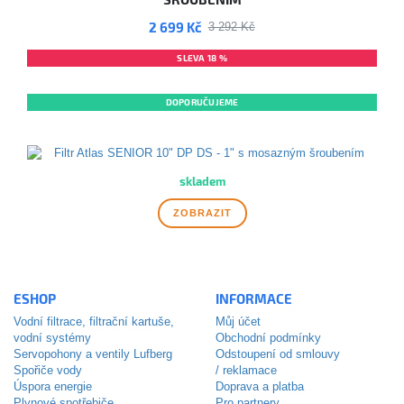
2 699 Kč
3 292 Kč
SLEVA 18 %
NOVINKA
DOPORUČUJEME
DOPRAVA ZDARMA
skladem
ZOBRAZIT
ESHOP
INFORMACE
Vodní filtrace, filtrační kartuše,
Můj účet
vodní systémy
Obchodní podmínky
Servopohony a ventily Lufberg
Odstoupení od smlouvy
Spořiče vody
/ reklamace
Úspora energie
Doprava a platba
Plynové spotřebiče
Pro partnery