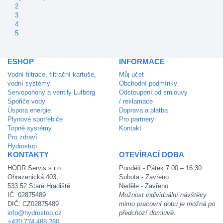
2
3
4
5
ESHOP
INFORMACE
Vodní filtrace, filtrační kartuše,
Můj účet
vodní systémy
Obchodní podmínky
Servopohony a ventily Lufberg
Odstoupení od smlouvy
Spořiče vody
/ reklamace
Úspora energie
Doprava a platba
Plynové spotřebiče
Pro partnery
Topné systémy
Kontakt
Pro zdraví
Hydrostop
KONTAKTY
OTEVÍRACÍ DOBA
HODR Servis s.r.o.
Pondělí - Pátek 7:00 – 16:30
Ohrazenická 403,
Sobota - Zavřeno
533 52 Staré Hradiště
Neděle - Zavřeno
IČ: 02875489
Možnost individuální návštěvy
DIČ: CZ02875489
mimo pracovní dobu je možná po
info@hydrostop.cz
předchozí domluvě.
+420 774 488 280