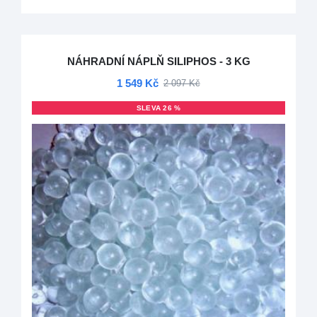
NÁHRADNÍ NÁPLŇ SILIPHOS - 3 KG
1 549 Kč
2 097 Kč
SLEVA 26 %