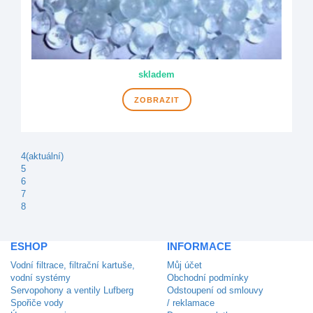
skladem
ZOBRAZIT
4
(aktuální)
5
6
7
8
ESHOP
INFORMACE
Vodní filtrace, filtrační kartuše,
Můj účet
vodní systémy
Obchodní podmínky
Servopohony a ventily Lufberg
Odstoupení od smlouvy
Spořiče vody
/ reklamace