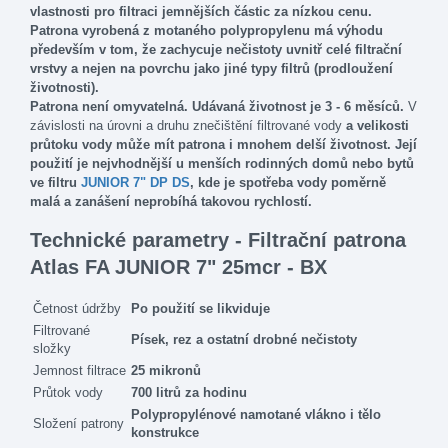
vlastnosti pro filtraci jemnějších částic za nízkou cenu.
Patrona vyrobená z motaného polypropylenu má výhodu
především v tom, že zachycuje nečistoty uvnitř celé filtrační
vrstvy a nejen na povrchu jako jiné typy filtrů (prodloužení
životnosti).
Patrona není omyvatelná. Udávaná životnost je 3 - 6 měsíců.
V
závislosti na úrovni a druhu znečištění filtrované vody
a velikosti
průtoku vody může mít patrona i mnohem delší životnost. Její
použití je nejvhodnější u menších rodinných domů nebo bytů
ve filtru
JUNIOR 7" DP DS
, kde je spotřeba vody poměrně
malá a zanášení neprobíhá takovou rychlostí.
Technické parametry - Filtrační patrona
Atlas FA JUNIOR 7" 25mcr - BX
Četnost údržby
Po použití se likviduje
Filtrované
Písek, rez a ostatní drobné nečistoty
složky
Jemnost filtrace
25 mikronů
Průtok vody
700 litrů za hodinu
Polypropylénové namotané vlákno i tělo
Složení patrony
konstrukce