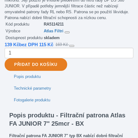
mikronů. Její použití je vhodné především do filtrů řady DP DS 360°
JUNIOR. V případě potřeby jemnější filtrace částic než nabízejí
omyvatelné patrony řady RL nebo RS. Patrona se po použití likviduje.
Patrona nabízí dobré filtrační schopnosti za nízkou cenu.
Kód produktu
RA5114211
Výrobce
Atlas Filtri
Dostupnost produktu
skladem
139 Kč
bez DPH 115 Kč
169 Kč
PŘIDAT
DO KOŠÍKU
Popis produktu
Technické parametry
Fotogalerie produktu
Popis produktu - Filtrační patrona Atlas
FA JUNIOR 7" 25mcr - BX
Filtrační patrona FA JUNIOR 7" typ BX nabízí dobré filtrační